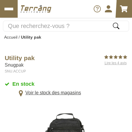
Accueil
/
Utility pak
Utility pak
Lire les 4 avis
Snugpak
SNU.ACCUP
En stock
Voir le stock des magasins