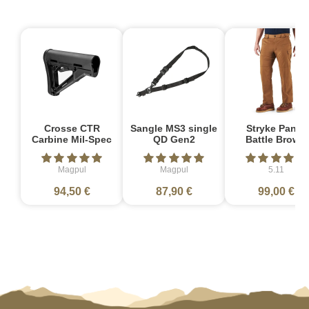
Crosse CTR
Sangle MS3 single
Stryke Pant -
Carbine Mil-Spec
QD Gen2
Battle Brown
Magpul
Magpul
5.11
94,50 €
87,90 €
99,00 €