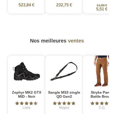
523,84 €
232,75 €
11,00 €
5,51 €
Nos meilleures
ventes
Zephyr MK2 GTX
Sangle MS3 single
Stryke Pant -
MID - Noir
QD Gen2
Battle Brown
Lowa
Magpul
5.11