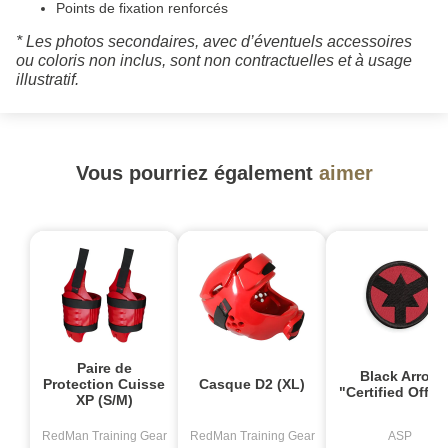
Points de fixation renforcés
* Les photos secondaires, avec d’éventuels accessoires
ou coloris non inclus, sont non contractuelles et à usage
illustratif.
Vous pourriez également
aimer
-
Paire de
Black Arrow
Protection Cuisse
Casque D2 (XL)
"Certified Offic
XP (S/M)
RedMan Training Gear
RedMan Training Gear
ASP