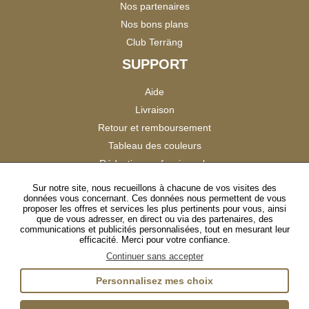
Nos partenaires
Nos bons plans
Club Terräng
SUPPORT
Aide
Livraison
Retour et remboursement
Tableau des couleurs
Réduction professionnels
Catalogues
Sur notre site, nous recueillons à chacune de vos visites des
données vous concernant. Ces données nous permettent de vous
Satisfaction Clients
proposer les offres et services les plus pertinents pour vous, ainsi
que de vous adresser, en direct ou via des partenaires, des
communications et publicités personnalisées, tout en mesurant leur
SUIVEZ-NOUS
efficacité. Merci pour votre confiance.
Continuer sans accepter
Personnalisez mes choix
Instagram
TikTok
Facebook
YouTube
LinkedIn