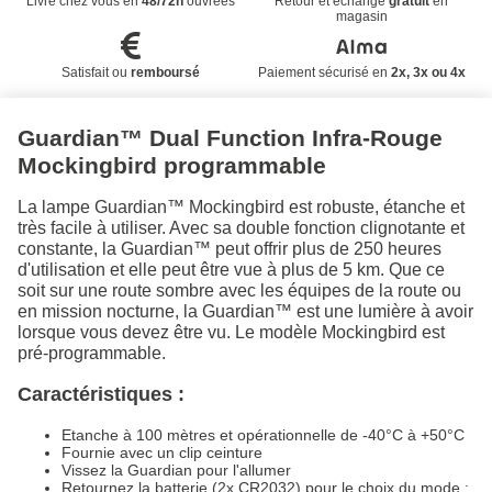
Livré chez vous en
48/72h
ouvrées
Retour et échange
gratuit
en
magasin
Satisfait ou
remboursé
Paiement sécurisé en
2x, 3x ou 4x
Guardian™ Dual Function Infra-Rouge
Mockingbird programmable
La lampe Guardian™ Mockingbird est robuste, étanche et
très facile à utiliser. Avec sa double fonction clignotante et
constante, la Guardian™ peut offrir plus de 250 heures
d'utilisation et elle peut être vue à plus de 5 km. Que ce
soit sur une route sombre avec les équipes de la route ou
en mission nocturne, la Guardian™ est une lumière à avoir
lorsque vous devez être vu. Le modèle Mockingbird est
pré-programmable.
Caractéristiques :
Etanche à 100 mètres et opérationnelle de -40°C à +50°C
Fournie avec un clip ceinture
Vissez la Guardian pour l'allumer
Retournez la batterie (2x CR2032) pour le choix du mode :