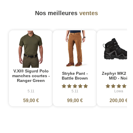
Nos meilleures
ventes
V.XI® Sigurd Polo
Stryke Pant -
Zephyr MK2 G
manches courtes -
Battle Brown
MID - Noir
Ranger Green
5.11
5.11
Lowa
59,00 €
99,00 €
200,00 €