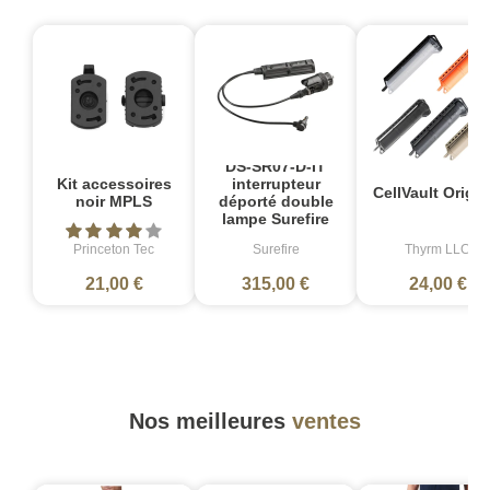
DS-SR07-D-IT
Kit accessoires
interrupteur
CellVault Origin
noir MPLS
déporté double
lampe Surefire
Princeton Tec
Surefire
Thyrm LLC
21,00 €
315,00 €
24,00 €
Nos meilleures
ventes