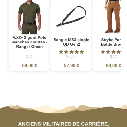
V.XI® Sigurd Polo
Sangle MS3 single
Stryke Pant -
manches courtes -
QD Gen2
Battle Brown
Ranger Green
5.11
Magpul
5.11
59,00 €
87,90 €
99,00 €
ANCIENS MILITAIRES DE CARRIÈRE,