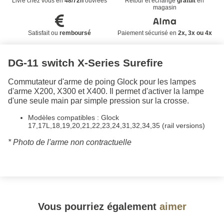
Livré chez vous en
48/72h
ouvrées
Retour et échange
gratuit
en
magasin
Satisfait ou
remboursé
Paiement sécurisé en
2x, 3x ou 4x
DG-11 switch X-Series Surefire
Commutateur d'arme de poing Glock pour les lampes
d'arme X200, X300 et X400. Il permet d'activer la lampe
d'une seule main par simple pression sur la crosse.
Modèles compatibles : Glock
17,17L,18,19,20,21,22,23,24,31,32,34,35 (rail versions)
* Photo de l'arme non contractuelle
Vous pourriez également
aimer