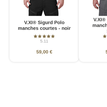
V.XI®
V.XI® Sigurd Polo
manch
manches courtes - noir
5.11
59,00 €