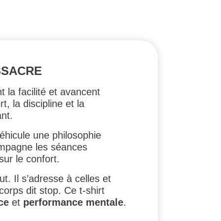
SSACRE
 la facilité et avancent
, la discipline et la
ant.
 véhicule une philosophie
ccompagne les séances
ur le confort.
t. Il s’adresse à celles et
rps dit stop. Ce t-shirt
ce
et
performance mentale
.