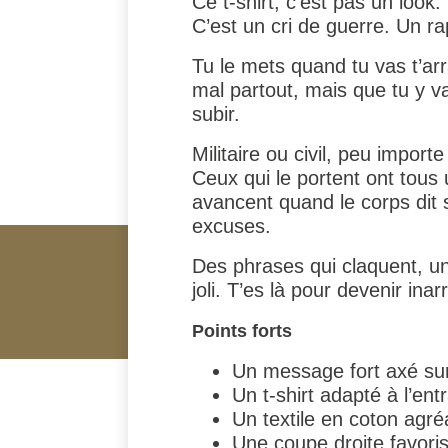
Ce t-shirt, c’est pas un look.
C’est un cri de guerre. Un rap
Tu le mets quand tu vas t’arr
mal partout, mais que tu y v
subir.
Militaire ou civil, peu importe
Ceux qui le portent ont tous
avancent quand le corps dit st
excuses.
Des phrases qui claquent, un
joli. T’es là pour devenir inar
Points forts
Un message fort axé sur 
Un t-shirt adapté à l’e
Un textile en coton agréa
Une coupe droite favori