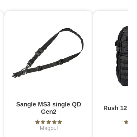
Sangle MS3 single QD
Rush 12 2.0
Gen2
Magpul
5