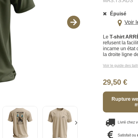
MAS.TS.ADS
Épuisé
Voir 
Le
T-shirt AR
refusent la facil
incarne un état d
la droite ligne d
Voir le guide des tail
29,50 €
Rupture we
m
Livré chez 
Satisfait ou