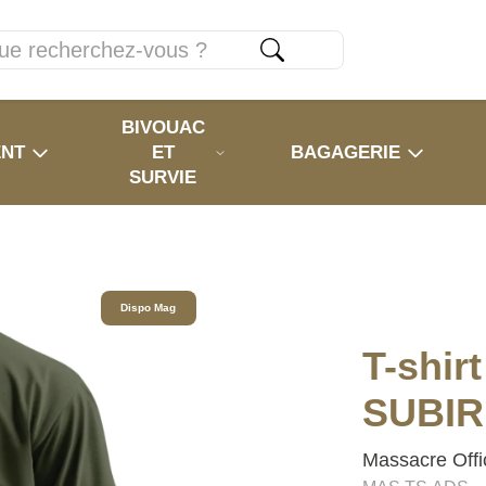
BIVOUAC
ENT
ET
BAGAGERIE
SURVIE
Dispo Mag
T-shi
SUBIR 
Massacre Offic