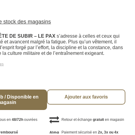
le stock des magasins
RÊTE DE SUBIR – LE PAX
s’adresse à celles et ceux qui
ité et avancent malgré la fatigue. Plus qu’un vêtement, il
’esprit forgé par l’effort, la discipline et la constance, dans
e la culture militaire et de l’entraînement exigeant.
les
b / Disponible en
Ajouter aux favoris
agasin
vous en
48/72h
ouvrées
Retour et échange
gratuit
en magasin
remboursé
Paiement sécurisé en
2x, 3x ou 4x