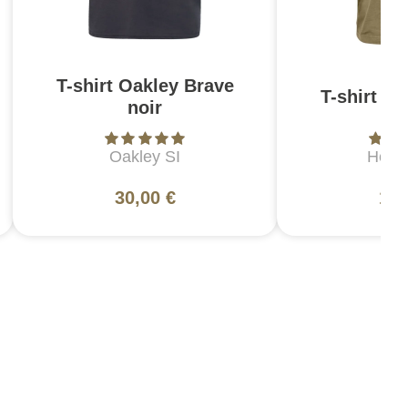
T-shirt Oakley Brave
T-shirt C
noir
Oakley SI
Helik
30,00 €
19,