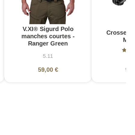
V.XI® Sigurd Polo
Crosse C
manches courtes -
Mil
Ranger Green
5.11
Ma
59,00 €
94,