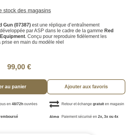
le stock des magasins
d Gun (07387)
est une réplique d’entraînement
e développée par ASP dans le cadre de la gamme
Red
 Equipment
. Conçu pour reproduire fidèlement les
a prise en main du modèle réel
99,00 €
er au panier
Ajouter aux favoris
vous en
48/72h
ouvrées
Retour et échange
gratuit
en magasin
remboursé
Paiement sécurisé en
2x, 3x ou 4x