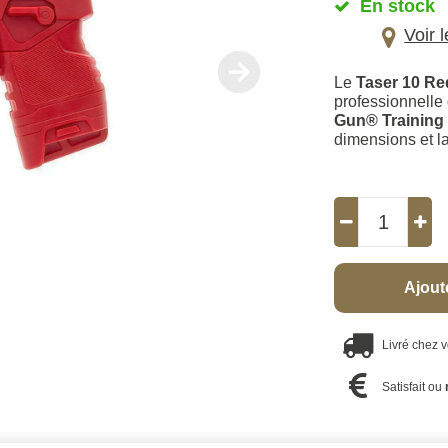
En stock
Voir 
Le
Taser 10 Re
professionnell
Gun® Training
dimensions et l
Ajout
Livré chez 
Satisfait ou