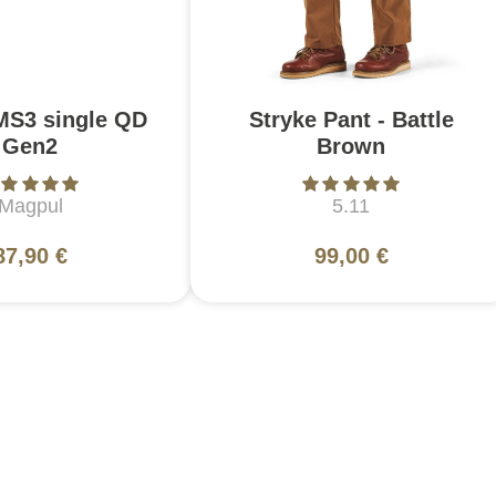
MS3 single QD
Stryke Pant - Battle
Gen2
Brown
Magpul
5.11
87,90 €
99,00 €