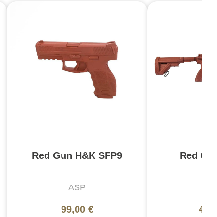
Red Gun H&K SFP9
Red Gu
ASP
A
99,00 €
417