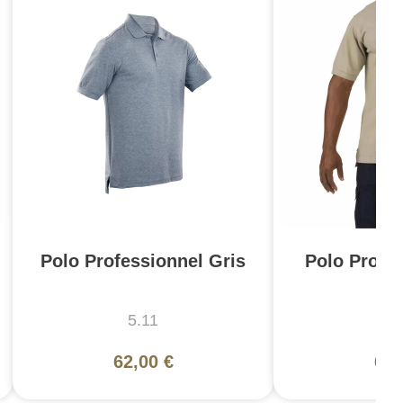
Polo Professionnel Gris
Polo Profe
5.11
5
62,00 €
62,