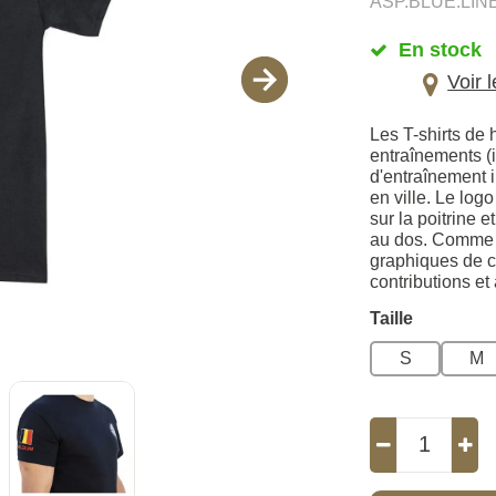
ASP.BLUE.LIN
En stock
Voir 
Les T-shirts de 
entraînements (
d'entraînement 
en ville. Le lo
sur la poitrine 
au dos. Comme le
graphiques de 
contributions et 
Taille
S
M