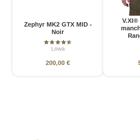
V.XI®
Zephyr MK2 GTX MID -
manch
Noir
Ran
Lowa
200,00 €