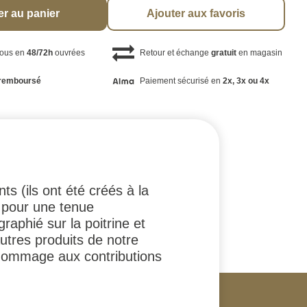
er au panier
Ajouter aux favoris
vous en
48/72h
ouvrées
Retour et échange
gratuit
en magasin
remboursé
Paiement sécurisé en
2x, 3x ou 4x
ts (ils ont été créés à la
 pour une tenue
raphié sur la poitrine et
tres produits de notre
 hommage aux contributions