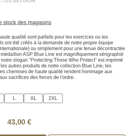
E.TEE.BELGIUM
le stock des magasins
haute qualité sont parfaits pour les exercices ou les
ils ont été créés à la demande de notre propre équipe
internationale) ou simplement pour une tenue décontractée
go médaillon ASP Blue Line est magnifiquement sérigraphié
et notre slogan "Protecting Those Who Protect" est imprimé
s autres produits de notre collection Blue Line, les
ces chemises de haute qualité rendent hommage aux
aux sacrifices des forces de l'ordre.
L
XL
2XL
43,00 €