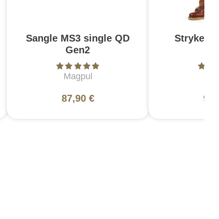
Sangle MS3 single QD
Stryke Pa
Gen2
Br
Magpul
5
87,90 €
99,