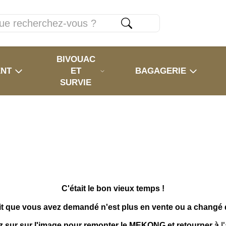
BIVOUAC
ENT
ET
BAGAGERIE
SURVIE
C'était le bon vieux temps !
it que vous avez demandé n'est plus en vente ou a changé
z sur sur l'image pour remonter le MEKONG et retourner à
l