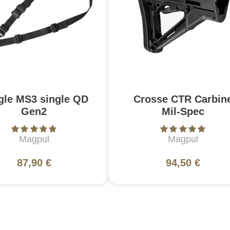
gle MS3 single QD
Crosse CTR Carbin
Gen2
Mil-Spec
Magpul
Magpul
87,90 €
94,50 €