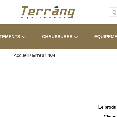
TEMENTS
CHAUSSURES
EQUIPEM
Accueil
/
Erreur 404
L
e produ
Clique