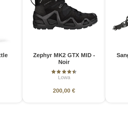
tle
Zephyr MK2 GTX MID -
San
Noir
Lowa
200,00 €