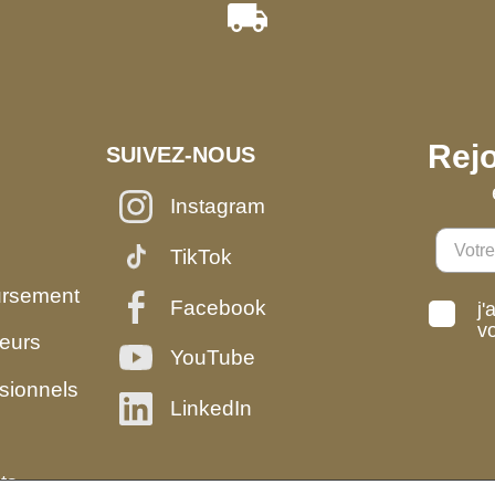
Rejo
SUIVEZ-NOUS
Instagram
TikTok
ursement
Facebook
j'
v
eurs
YouTube
sionnels
LinkedIn
ts