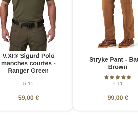
V.XI® Sigurd Polo
Stryke Pant - Bat
manches courtes -
Brown
Ranger Green
5.11
5.11
59,00 €
99,00 €