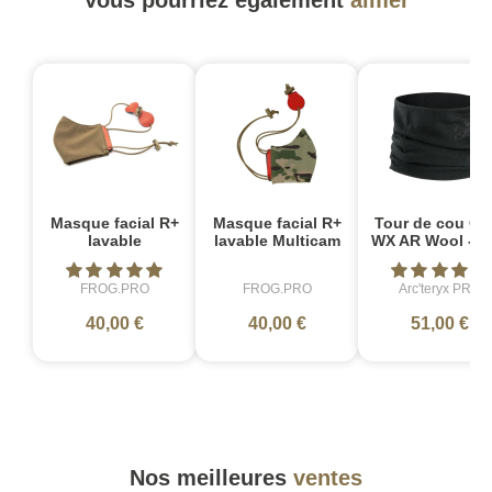
Vous pourriez également
aimer
Masque facial R+
Masque facial R+
Tour de cou Co
lavable
lavable Multicam
WX AR Wool - No
FROG.PRO
FROG.PRO
Arc'teryx PRO
40,00 €
40,00 €
51,00 €
Nos meilleures
ventes