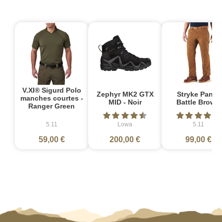
V.XI® Sigurd Polo
Zephyr MK2 GTX
Stryke Pant -
manches courtes -
MID - Noir
Battle Brown
Ranger Green
5.11
Lowa
5.11
59,00 €
200,00 €
99,00 €