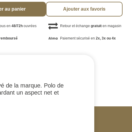
er au panier
Ajouter aux favoris
vous en
48/72h
ouvrées
Retour et échange
gratuit
en magasin
remboursé
Paiement sécurisé en
2x, 3x ou 4x
uvé de la marque. Polo de
ardant un aspect net et