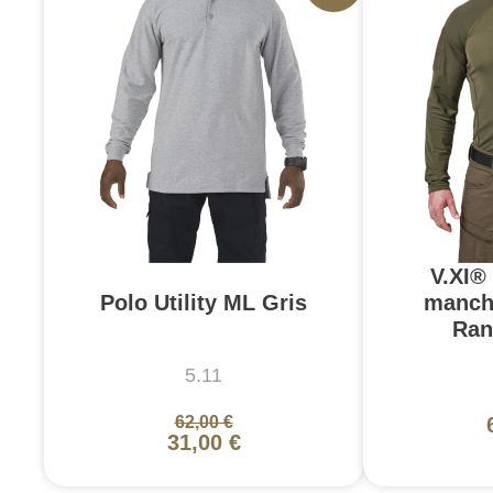
V.XI®
Polo Utility ML Gris
manch
Ran
5.11
62,00 €
31,00 €