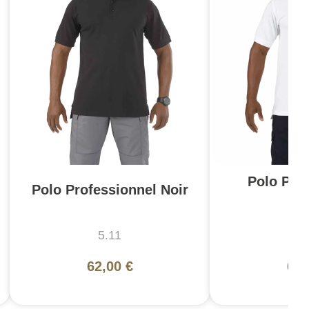
Polo Pro
Polo Professionnel Noir
Bl
5.11
5
62,00 €
62,