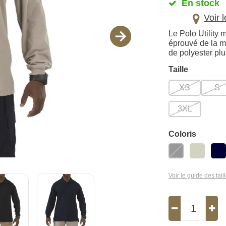
En stock
Voir 
Le Polo Utility 
éprouvé de la m
de polyester plu
Taille
XS
S
3XL
Coloris
Voir le guide des tail