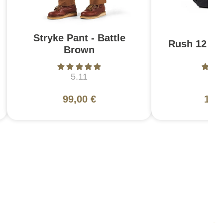
Stryke Pant - Battle
Rush 12 2.0
Brown
5.11
5
99,00 €
130