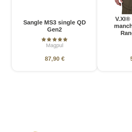
V.XI®
Sangle MS3 single QD
manch
Gen2
Ran
Magpul
87,90 €