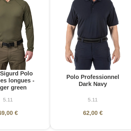
 Sigurd Polo
Polo Professionnel
es longues -
Dark Navy
ger green
5.11
5.11
69,00 €
62,00 €