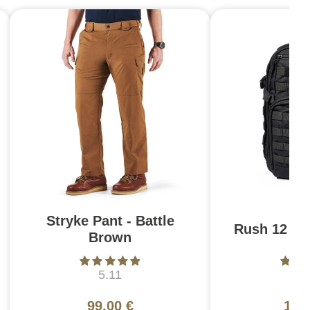
Stryke Pant - Battle
Rush 12 2.0
Brown
5.11
5
99,00 €
130