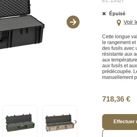
EC.13527
Épuisé
Voir 
Cette longue val
le rangement et
des fusils avec 
résistante aux a
aux température
aux fusils et au
prédécoupée. Le
manuellement p
718,36 €
Effectuer 