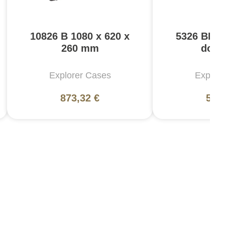
10826 B 1080 x 620 x
5326 BDR 
260 mm
dos 
Explorer Cases
Explor
873,32 €
585