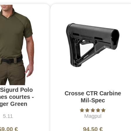
 Sigurd Polo
Crosse CTR Carbine
es courtes -
Mil-Spec
ger Green
5.11
Magpul
59,00 €
94,50 €