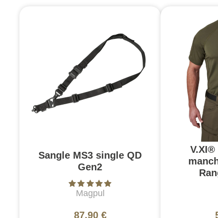
V.XI®
Sangle MS3 single QD
manch
Gen2
Ran
Magpul
87,90 €