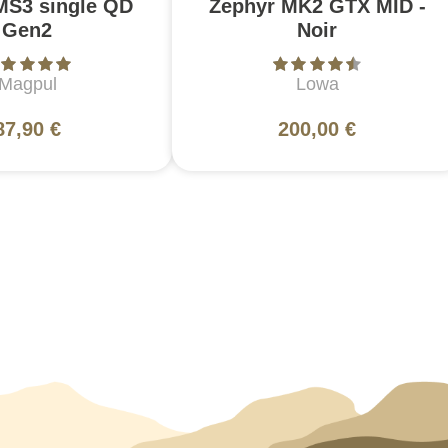
MS3 single QD
Zephyr MK2 GTX MID -
Gen2
Noir
Magpul
Lowa
87,90 €
200,00 €