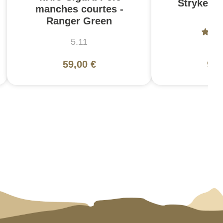
Stryke Pa
manches courtes -
Br
Ranger Green
5.11
5
59,00 €
99,