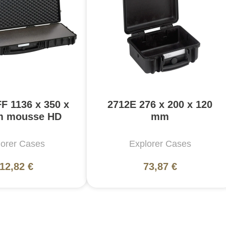
F 1136 x 350 x
2712E 276 x 200 x 120
m mousse HD
mm
lorer Cases
Explorer Cases
12,82 €
73,87 €