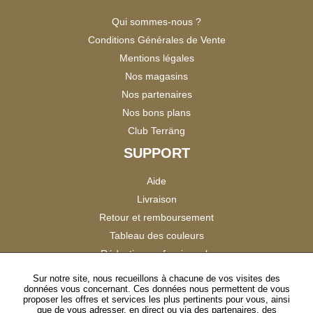
Qui sommes-nous ?
Conditions Générales de Vente
Mentions légales
Nos magasins
Nos partenaires
Nos bons plans
Club Terräng
SUPPORT
Aide
Livraison
Retour et remboursement
Tableau des couleurs
Réduction professionnels
Catalogues
Sur notre site, nous recueillons à chacune de vos visites des
données vous concernant. Ces données nous permettent de vous
Satisfaction Clients
proposer les offres et services les plus pertinents pour vous, ainsi
que de vous adresser, en direct ou via des partenaires, des