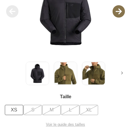
Taille
XS
S
M
L
XL
Voir le guide des tailles