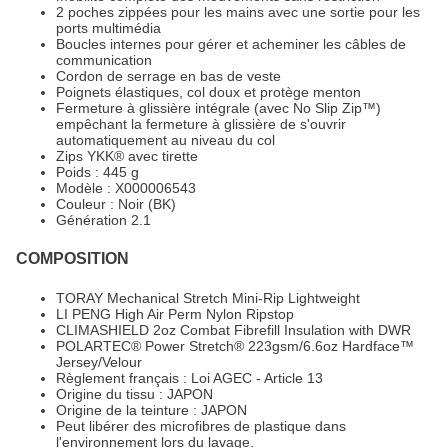
2 poches zippées pour les mains avec une sortie pour les
ports multimédia
Boucles internes pour gérer et acheminer les câbles de
communication
Cordon de serrage en bas de veste
Poignets élastiques, col doux et protège menton
Fermeture à glissière intégrale (avec No Slip Zip™)
empêchant la fermeture à glissière de s'ouvrir
automatiquement au niveau du col
Zips YKK® avec tirette
Poids : 445 g
Modèle : X000006543
Couleur : Noir (BK)
Génération 2.1
COMPOSITION
TORAY Mechanical Stretch Mini-Rip Lightweight
LI PENG High Air Perm Nylon Ripstop
CLIMASHIELD 2oz Combat Fibrefill Insulation with DWR
POLARTEC® Power Stretch® 223gsm/6.6oz Hardface™
Jersey/Velour
Règlement français : Loi AGEC - Article 13
Origine du tissu : JAPON
Origine de la teinture : JAPON
Peut libérer des microfibres de plastique dans
l'environnement lors du lavage.