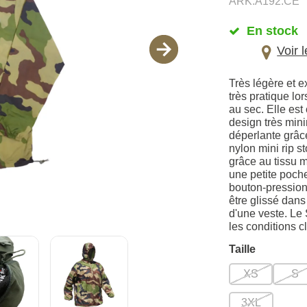
ARK.A192.CE
En stock
Voir 
Très légère et 
très pratique l
au sec. Elle est
design très mini
déperlante grâc
nylon mini rip s
grâce au tissu m
une petite poche
bouton-pression,
être glissé dans
d'une veste. Le
les conditions c
Taille
XS
S
3XL