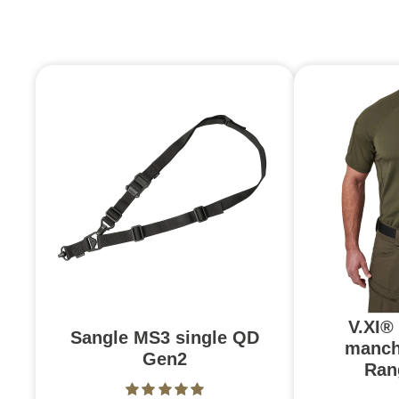
V.XI®
Sangle MS3 single QD
manch
Gen2
Ran