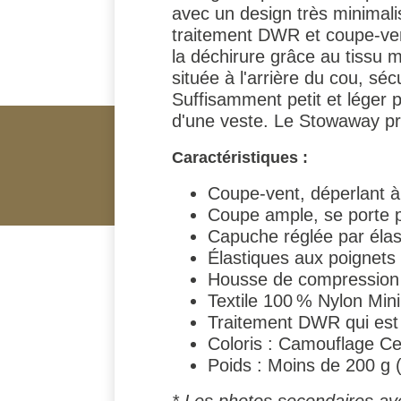
avec un design très minimali
traitement DWR et coupe-vent
la déchirure grâce au tissu m
située à l'arrière du cou, sé
Suffisamment petit et léger p
d'une veste. Le Stowaway pro
Caractéristiques :
Coupe-vent, déperlant à 
Coupe ample, se porte 
Capuche réglée par élas
Élastiques aux poignets e
Housse de compression 
Textile 100 % Nylon Mini 
Traitement DWR qui est d
Coloris : Camouflage C
Poids : Moins de 200 g 
* Les photos secondaires ave