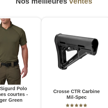
Nos meilleures
ventes
 Sigurd Polo
Crosse CTR Carbine
es courtes -
Mil-Spec
ger Green