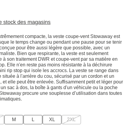
le stock des magasins
extrêmement compacte, la veste coupe-vent Stowaway est
orsque le temps change ou pendant une pause pour se tenir
 conçue pour être aussi légère que possible, avec un
maliste. Bien que respirante, la veste est seulement
e à son traitement DWR et coupe-vent par sa matière en
top. Elle n'en reste pas moins résistante à la déchirure
ini rip stop qui isole les accrocs. La veste se range dans
 située à l'arrière du cou, sécurisé par un cordon et un
 et elle peut être enlevée. Suffisamment petit et léger pour
 un sac à dos, la boîte à gants d'un véhicule ou la poche
 Stowaway procure une souplesse d’utilisation dans toutes
limatiques.
M
L
XL
2XL