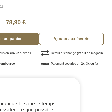
les
78,90 €
er au panier
Ajouter aux favoris
vous en
48/72h
ouvrées
Retour et échange
gratuit
en magasin
remboursé
Paiement sécurisé en
2x, 3x ou 4x
ratique lorsque le temps
ussi légère que possible,