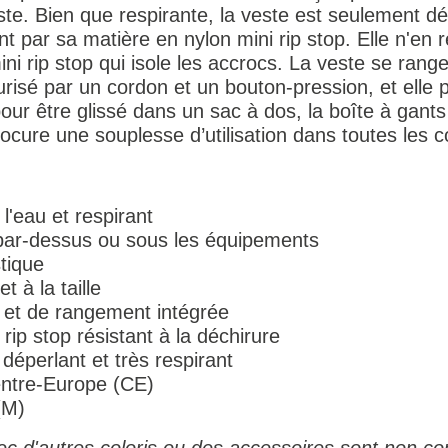
ste. Bien que respirante, la veste est seulement d
 par sa matière en nylon mini rip stop. Elle n'en 
ini rip stop qui isole les accrocs. La veste se ran
curisé par un cordon et un bouton-pression, et elle 
our être glissé dans un sac à dos, la boîte à gants
cure une souplesse d’utilisation dans toutes les co
l'eau et respirant
par-dessus ou sous les équipements
tique
t à la taille
et de rangement intégrée
rip stop résistant à la déchirure
éperlant et très respirant
entre-Europe (CE)
(M)
c d'autres coloris ou des accessoires sont non con