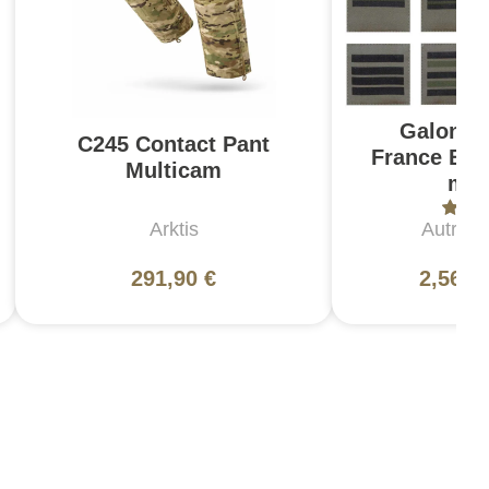
Galon de
C245 Contact Pant
France Bass
Multicam
mili
Arktis
Autres
291,90 €
2,56 €