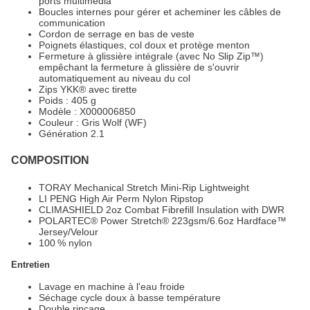
ports multimédia
Boucles internes pour gérer et acheminer les câbles de
communication
Cordon de serrage en bas de veste
Poignets élastiques, col doux et protège menton
Fermeture à glissière intégrale (avec No Slip Zip™)
empêchant la fermeture à glissière de s'ouvrir
automatiquement au niveau du col
Zips YKK® avec tirette
Poids : 405 g
Modèle : X000006850
Couleur : Gris Wolf (WF)
Génération 2.1
COMPOSITION
TORAY Mechanical Stretch Mini-Rip Lightweight
LI PENG High Air Perm Nylon Ripstop
CLIMASHIELD 2oz Combat Fibrefill Insulation with DWR
POLARTEC® Power Stretch® 223gsm/6.6oz Hardface™
Jersey/Velour
100 % nylon
Entretien
Lavage en machine à l'eau froide
Séchage cycle doux à basse température
Double rinçage