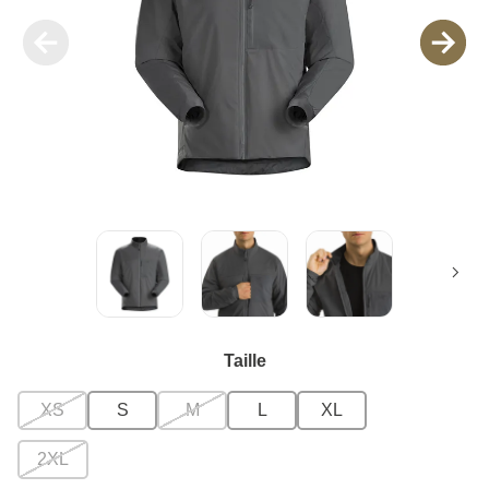
Taille
XS
S
M
L
XL
2XL