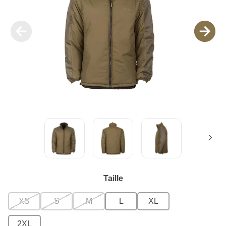
Taille
XS
S
M
L
XL
2XL