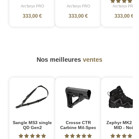
Arc'teryx PRO
Arc'teryx PRO
Arc'teryx PRO
333,00 €
333,00 €
333,00 €
Nos meilleures
ventes
Sangle MS3 single
Crosse CTR
Zephyr MK2 G
QD Gen2
Carbine Mil-Spec
MID - Noir