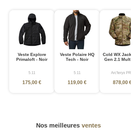
Veste Explore
Veste Polaire HQ
Cold WX Jacket
Primaloft - Noir
Tech - Noir
Gen 2.1 Multic
5.11
5.11
Arc'teryx PRO
175,00 €
119,00 €
878,00 €
Nos meilleures
ventes