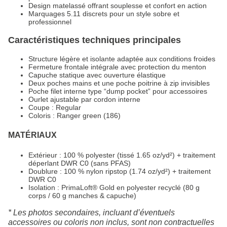
Design matelassé offrant souplesse et confort en action
Marquages 5.11 discrets pour un style sobre et
professionnel
Caractéristiques techniques principales
Structure légère et isolante adaptée aux conditions froides
Fermeture frontale intégrale avec protection du menton
Capuche statique avec ouverture élastique
Deux poches mains et une poche poitrine à zip invisibles
Poche filet interne type “dump pocket” pour accessoires
Ourlet ajustable par cordon interne
Coupe : Regular
Coloris : Ranger green (186)
MATÉRIAUX
Extérieur : 100 % polyester (tissé 1.65 oz/yd²) + traitement
déperlant DWR C0 (sans PFAS)
Doublure : 100 % nylon ripstop (1.74 oz/yd²) + traitement
DWR C0
Isolation : PrimaLoft® Gold en polyester recyclé (80 g
corps / 60 g manches & capuche)
* Les photos secondaires, incluant d’éventuels
accessoires ou coloris non inclus, sont non contractuelles