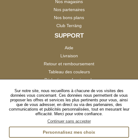
Nos magasins
Nos partenaires
Nos bons plans
Club Terräng
SUPPORT
Aide
Livraison
Retour et remboursement
Tableau des couleurs
Réduction professionnels
Catalogues
Sur notre site, nous recueillons à chacune de vos visites des
données vous concernant. Ces données nous permettent de vous
Satisfaction Clients
proposer les offres et services les plus pertinents pour vous, ainsi
que de vous adresser, en direct ou via des partenaires, des
communications et publicités personnalisées, tout en mesurant leur
SUIVEZ-NOUS
efficacité. Merci pour votre confiance.
Continuer sans accepter
Personnalisez mes choix
Instagram
TikTok
Facebook
YouTube
LinkedIn