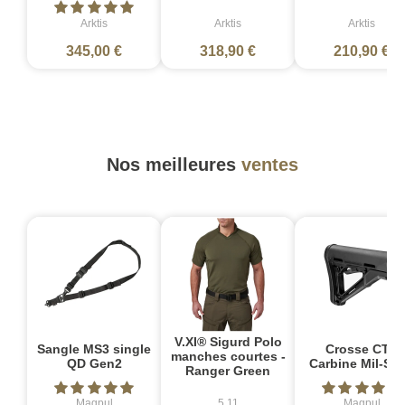
Arktis
Arktis
Arktis
345,00 €
318,90 €
210,90 €
Nos meilleures
ventes
V.XI® Sigurd Polo
Sangle MS3 single
Crosse CTR
manches courtes -
QD Gen2
Carbine Mil-Sp
Ranger Green
Magpul
5.11
Magpul