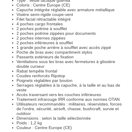
Type : Veste tactique guérilla
Coloris : Centre Europe (CE)
Capuche intégrée réglable avec armature métallique
Visière semi-rigide coupe-vent
Filet facial rétractable intégré
4 poches cargo frontales
2 poches poitrine à soufflet
2 poches poitrine zippées pour documents
2 poches internes zippées
2 poches inférieures à soufflet
1 grande poche arrière à soufflet avec accès zippé
Poche de bras avec compartiment stylos
Passants extérieurs de fixation
Ventilations sous les bras avec fermetures à glissière
double curseur
Rabat tempête frontal
Coudes renforcés Ripstop
Poignets réglables par bouton
Serrages réglables à la capuche, à la taille et au bas de
veste
Accès traversant vers les couches inférieures
Traitement infrarouge IRR conforme aux normes OTAN
Utilisateurs recommandés : militaires, réservistes, forces
de l'ordre, sécurité, airsoft, chasse, bushcraft, survie et
outdoor
Dimensions : selon la taille sélectionnée
Poids : 1,2 kg
Couleur : Centre Europe (CE)