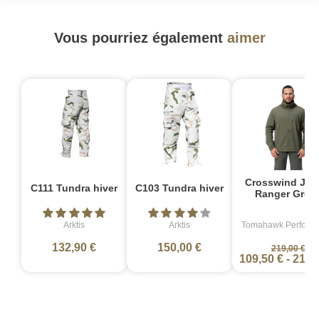
Vous pourriez également
aimer
Crosswind Jac
C111 Tundra hiver
C103 Tundra hiver
Ranger Gree
Arktis
Arktis
Tomahawk Perform
132,90 €
150,00 €
219,00 €
109,50 €
-
219,