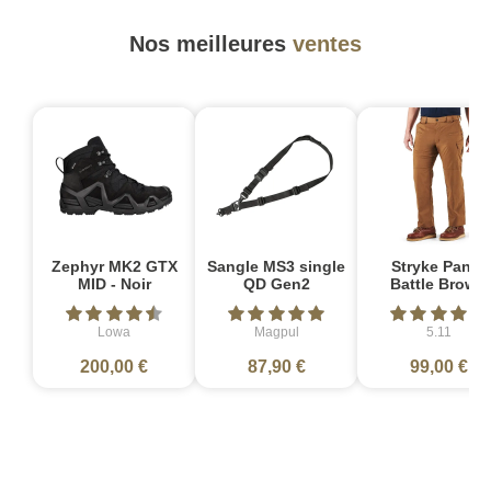
Nos meilleures
ventes
Zephyr MK2 GTX
Sangle MS3 single
Stryke Pant -
MID - Noir
QD Gen2
Battle Brown
Lowa
Magpul
5.11
200,00 €
87,90 €
99,00 €