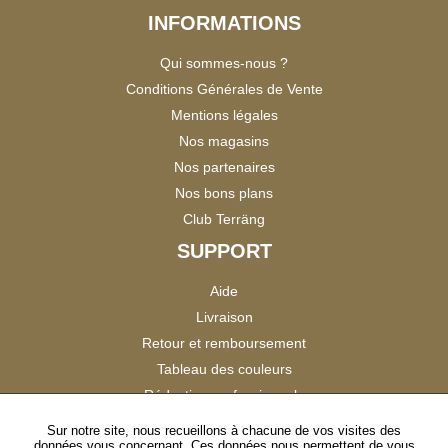
INFORMATIONS
Qui sommes-nous ?
Conditions Générales de Vente
Mentions légales
Nos magasins
Nos partenaires
Nos bons plans
Club Terräng
SUPPORT
Aide
Livraison
Retour et remboursement
Tableau des couleurs
Réduction professionnels
Catalogues
Sur notre site, nous recueillons à chacune de vos visites des
données vous concernant. Ces données nous permettent de vous
Satisfaction Clients