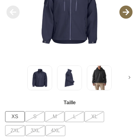
Taille
XS
S
M
L
XL
2XL
3XL
4XL