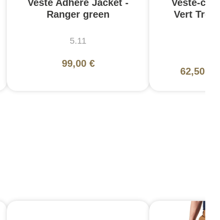
Veste Adhere Jacket -
Veste-che
Ranger green
Vert Trek
5.11
5
99,00 €
125
62,50 €