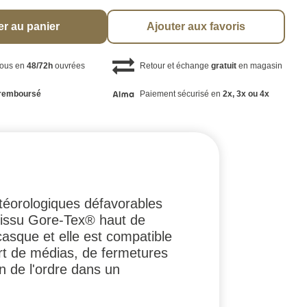
er au panier
Ajouter aux favoris
vous en
48/72h
ouvrées
Retour et échange
gratuit
en magasin
remboursé
Paiement sécurisé en
2x, 3x ou 4x
téorologiques défavorables
 tissu Gore-Tex® haut de
asque et elle est compatible
ort de médias, de fermetures
n de l'ordre dans un