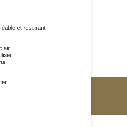
éable et respirant
'air
liser
eur
ier