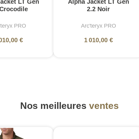
Jacket LT Gen
Alpha Jacket LT Gen
 Crocodile
2.2 Noir
'teryx PRO
Arc'teryx PRO
010,00 €
1 010,00 €
Nos meilleures
ventes