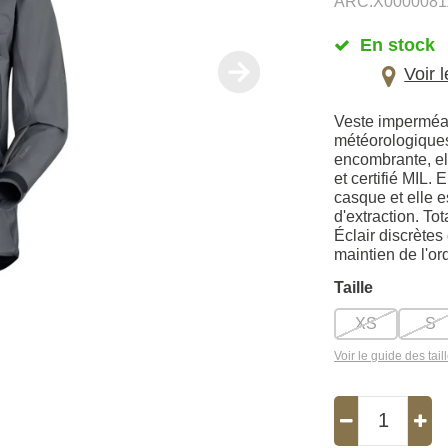
ARC.X0000081
En stock
Voir 
Veste imperméab
météorologiques
encombrante, el
et certifié MIL.
casque et elle e
d'extraction. To
Éclair discrètes
maintien de l'o
Taille
XS
S
Voir le guide des tail