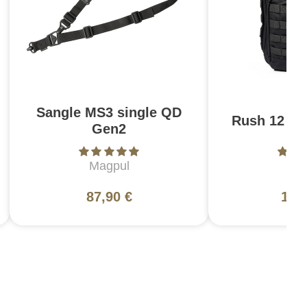
Sangle MS3 single QD
Rush 12 2.0
Gen2
Magpul
5
87,90 €
130