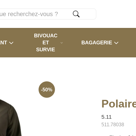
BIVOUAC
ENT
ET
BAGAGERIE
SURVIE
-50%
Polai
5.11
511.78038