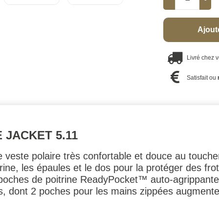
Ajout
Livré chez 
Satisfait ou
 JACKET 5.11
veste polaire très confortable et douce au toucher
ine, les épaules et le dos pour la protéger des fro
es poches de poitrine ReadyPocket™ auto-agrippant
s, dont 2 poches pour les mains zippées augmente 