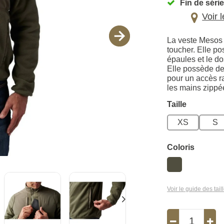
Fin de série
Voir 
La veste Mesos 
toucher. Elle po
épaules et le do
Elle possède d
pour un accès r
les mains zippé
Taille
XS
S
Coloris
Voir le guide des tail