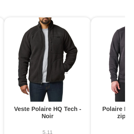
Veste Polaire HQ Tech -
Polaire PT-
Noir
zip V
5.11
5