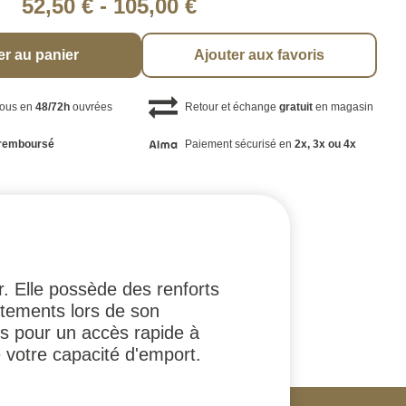
52,50 €
-
105,00 €
er au panier
Ajouter aux favoris
vous en
48/72h
ouvrées
Retour et échange
gratuit
en magasin
remboursé
Paiement sécurisé en
2x, 3x ou 4x
. Elle possède des renforts
ttements lors de son
es pour un accès rapide à
votre capacité d'emport.