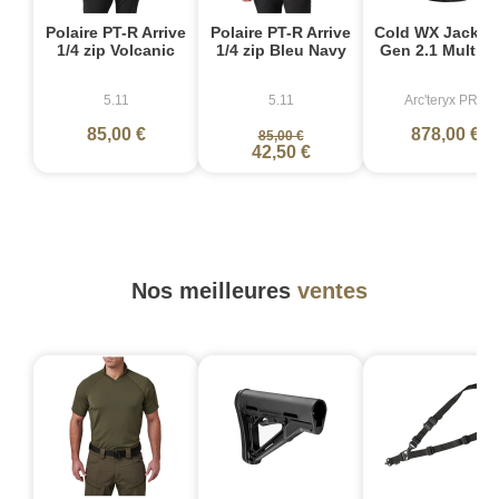
Polaire PT-R Arrive
Polaire PT-R Arrive
Cold WX Jacket
1/4 zip Volcanic
1/4 zip Bleu Navy
Gen 2.1 Multic
5.11
5.11
Arc'teryx PRO
85,00 €
878,00 €
85,00 €
42,50 €
Nos meilleures
ventes