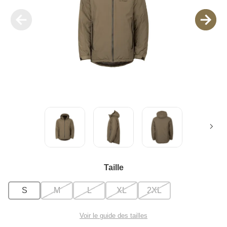
Taille
S
M
L
XL
2XL
Voir le guide des tailles