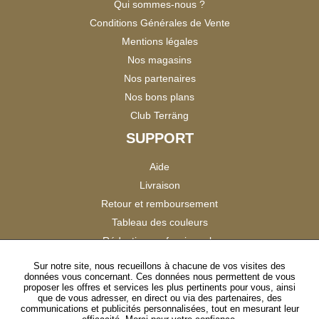
Qui sommes-nous ?
Conditions Générales de Vente
Mentions légales
Nos magasins
Nos partenaires
Nos bons plans
Club Terräng
SUPPORT
Aide
Livraison
Retour et remboursement
Tableau des couleurs
Réduction professionnels
Catalogues
Sur notre site, nous recueillons à chacune de vos visites des
données vous concernant. Ces données nous permettent de vous
Satisfaction Clients
proposer les offres et services les plus pertinents pour vous, ainsi
que de vous adresser, en direct ou via des partenaires, des
communications et publicités personnalisées, tout en mesurant leur
SUIVEZ-NOUS