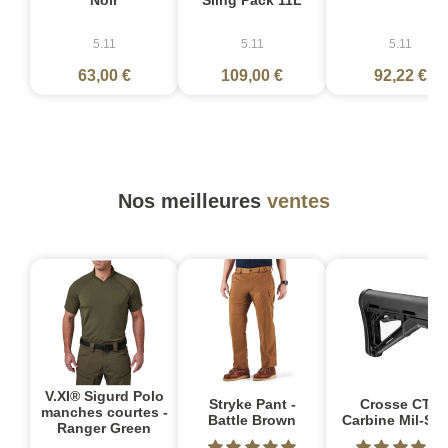
5.11
5.11
5.11
63,00 €
109,00 €
92,22 €
Nos meilleures
ventes
V.XI® Sigurd Polo
Stryke Pant -
Crosse CTR
manches courtes -
Battle Brown
Carbine Mil-Sp
Ranger Green