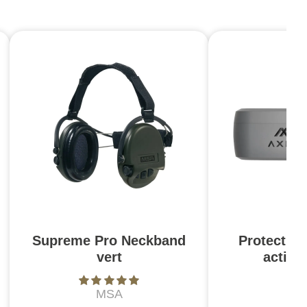
Supreme Pro Neckband
Protection
vert
activ
MSA
A