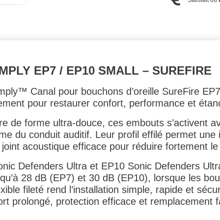
PLY EP7 / EP10 SMALL – SUREFIRE
ly™ Canal pour bouchons d’oreille SureFire EP7 
acement pour restaurer confort, performance et étan
de forme ultra-douce, ces embouts s’activent avec
e du conduit auditif. Leur profil effilé permet une 
joint acoustique efficace pour réduire fortement le 
nic Defenders Ultra et EP10 Sonic Defenders Ultra
usqu’à 28 dB (EP7) et 30 dB (EP10), lorsque les bou
ble fileté rend l’installation simple, rapide et séc
ort prolongé, protection efficace et remplacement fa