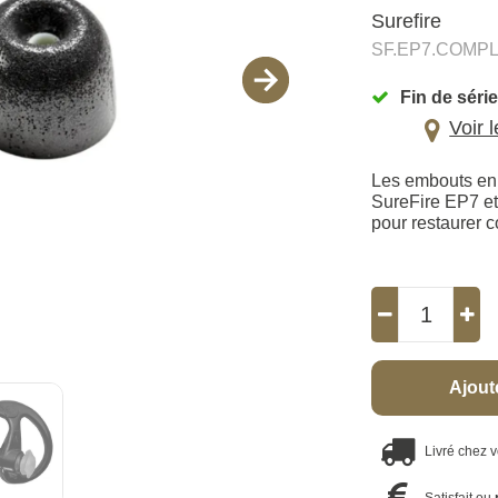
Surefire
SF.EP7.COMPL
Fin de série
Voir 
Les embouts en
SureFire EP7 et
pour restaurer c
Ajout
Livré chez 
Satisfait ou