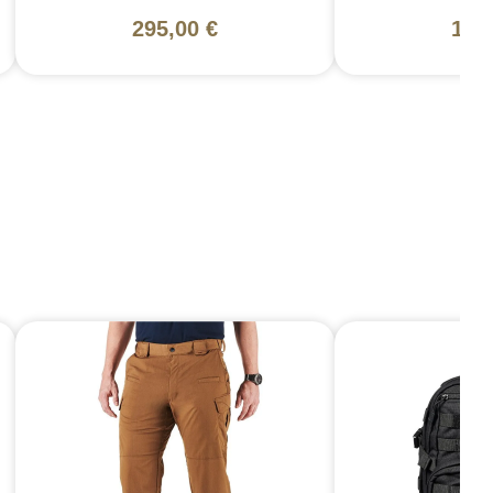
295,00 €
199