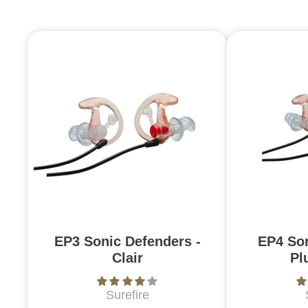
EP3 Sonic Defenders -
EP4 So
Clair
Pl
Surefire