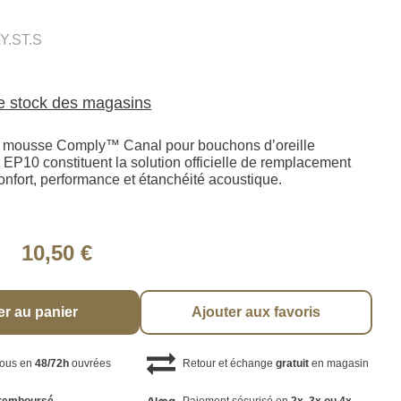
Y.ST.S
le stock des magasins
 mousse Comply™ Canal pour bouchons d’oreille
 EP10 constituent la solution officielle de remplacement
onfort, performance et étanchéité acoustique.
10,50 €
er au panier
Ajouter aux favoris
vous en
48/72h
ouvrées
Retour et échange
gratuit
en magasin
remboursé
Paiement sécurisé en
2x, 3x ou 4x