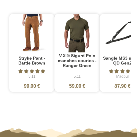
V.XI® Sigurd Polo
Stryke Pant -
Sangle MS3 sin
manches courtes -
Battle Brown
QD Gen2
Ranger Green
5.11
5.11
Magpul
99,00 €
59,00 €
87,90 €