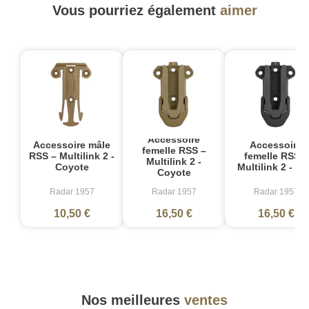
Vous pourriez également
aimer
Accessoire
Accessoire mâle
Accessoire
femelle RSS –
RSS – Multilink 2 -
femelle RSS –
Multilink 2 -
Coyote
Multilink 2 - No
Coyote
Radar 1957
Radar 1957
Radar 1957
10,50 €
16,50 €
16,50 €
Nos meilleures
ventes