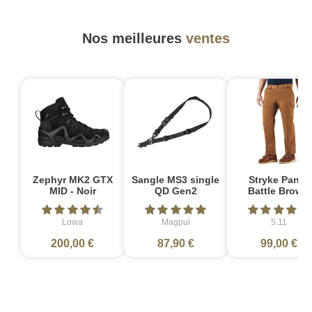
Nos meilleures
ventes
Zephyr MK2 GTX
Sangle MS3 single
Stryke Pant -
MID - Noir
QD Gen2
Battle Brown
Lowa
Magpul
5.11
200,00 €
87,90 €
99,00 €