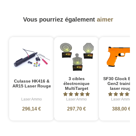
Vous pourriez également
aimer
3 cibles
SF30 Glock Bas
Culasse HK416 &
électronique
Gen2 training
AR15 Laser Rouge
MultiTarget
laser rouge
Laser Ammo
Laser Ammo
Laser Ammo
296,14 €
297,70 €
388,00 €