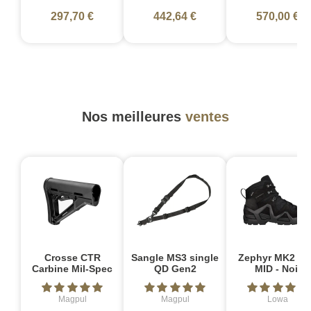
297,70 €
442,64 €
570,00 €
Nos meilleures
ventes
Crosse CTR
Sangle MS3 single
Zephyr MK2 G
Carbine Mil-Spec
QD Gen2
MID - Noir
Magpul
Magpul
Lowa