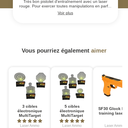
Très bon pistolet d'entraînement avec un laser
rouge. Pour exercer toutes manipulations en parf...
Voir plus
Vous pourriez également
aimer
3 cibles
5 cibles
SF30 Glock PR
électronique
électronique
training laser I
MultiTarget
MultiTarget
Laser Ammo
Laser Ammo
Laser Ammo