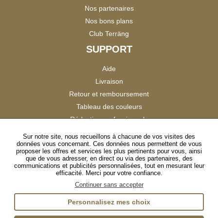
Nos partenaires
Nos bons plans
Club Terräng
SUPPORT
Aide
Livraison
Retour et remboursement
Tableau des couleurs
Réduction professionnels
Catalogues
Sur notre site, nous recueillons à chacune de vos visites des
données vous concernant. Ces données nous permettent de vous
Satisfaction Clients
proposer les offres et services les plus pertinents pour vous, ainsi
que de vous adresser, en direct ou via des partenaires, des
communications et publicités personnalisées, tout en mesurant leur
SUIVEZ-NOUS
efficacité. Merci pour votre confiance.
Continuer sans accepter
Personnalisez mes choix
Instagram
TikTok
Facebook
YouTube
LinkedIn