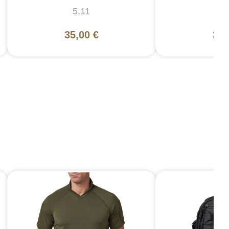
5.11
Ma
35,00 €
32,