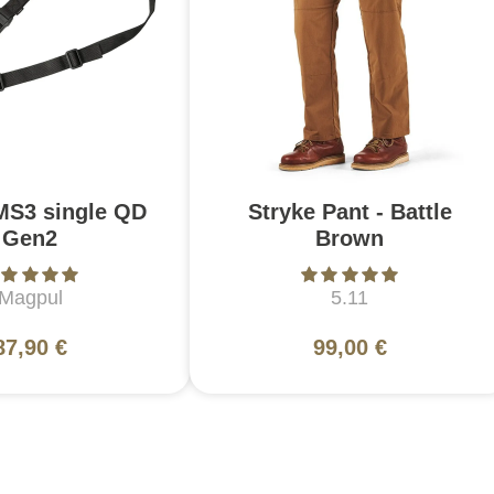
MS3 single QD
Stryke Pant - Battle
Gen2
Brown
Magpul
5.11
87,90 €
99,00 €