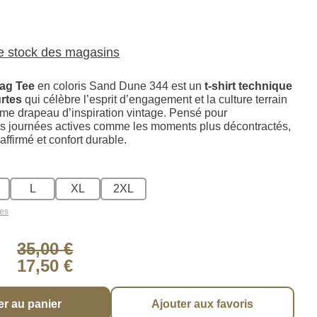
le stock des magasins
lag Tee
en coloris Sand Dune 344 est un
t-shirt technique
rtes
qui célèbre l’esprit d’engagement et la culture terrain
me drapeau d’inspiration vintage. Pensé pour
s journées actives comme les moments plus décontractés,
affirmé et confort durable.
L
XL
2XL
les
35,00 €
17,50 €
er au panier
Ajouter aux favoris