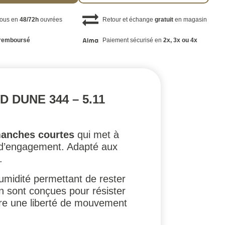
vous en
48/72h
ouvrées
Retour et échange
gratuit
en magasin
remboursé
Paiement sécurisé en
2x, 3x ou 4x
 DUNE 344 – 5.11
 manches courtes
qui met à
t d’engagement. Adapté aux
.
humidité permettant de rester
on sont conçues pour résister
sure une liberté de mouvement