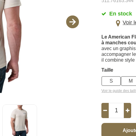
511.76163.344
En stock
Voir 
Le American F
à manches cou
avec un graphis
accompagner le
il combine style 
Taille
S
M
Voir le guide des tail
Ajout