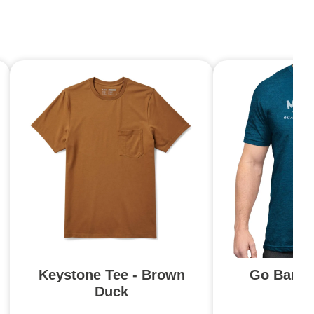
Keystone Tee - Brown
Go Bang 
Duck
St