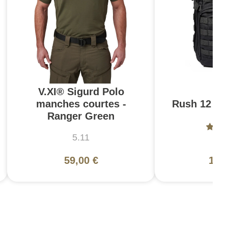
V.XI® Sigurd Polo
manches courtes -
Rush 12 2.0
Ranger Green
5.11
5
59,00 €
130