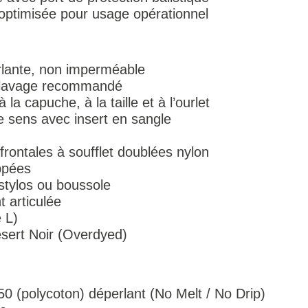
optimisée pour usage opérationnel
lante, non imperméable
é-lavage recommandé
la capuche, à la taille et à l’ourlet
 sens avec insert en sangle
rontales à soufflet doublées nylon
ppées
tylos ou boussole
 articulée
e L)
sert Noir (Overdyed)
0 (polycoton) déperlant (No Melt / No Drip)