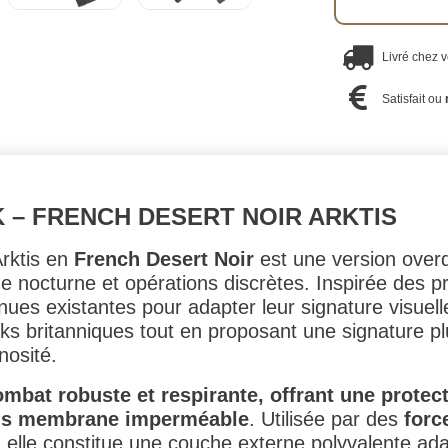
Livré chez 
Satisfait ou
 – FRENCH DESERT NOIR ARKTIS
rktis en
French Desert Noir
est une version over
 nocturne et opérations discrètes. Inspirée des pra
nues existantes pour adapter leur signature visuell
ks britanniques tout en proposant une signature 
nosité.
mbat robuste et respirante, offrant une protect
sans membrane imperméable
. Utilisée par des
forc
e, elle constitue une couche externe polyvalente a