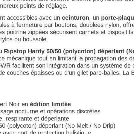
breux points de réglage.
nt accessibles avec un
ceinturon
, un
porte-plaq
les à fermeture par boutons, doublées nylon, offr
 poitrine zippées sécurisent carnets et dispositifs
tylos ou boussole.
u Ripstop Hardy 50/50 (polycoton) déperlant (No
nce mécanique tout en limitant la propagation des 
 DWR facilitent son intégration dans un système d
de couches épaisses ou d’un gilet pare-balles. 
ert Noir en
édition limitée
sage nocturne et opérations discrètes
, respirante et déperlante
0 (polycoton) déperlant (No Melt / No Drip)
avec port de protection balistique