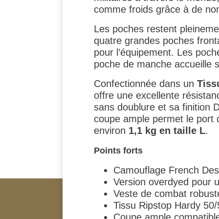
comme froids grâce à de nom
Les poches restent pleineme
quatre grandes poches fronta
pour l’équipement. Les poches
poche de manche accueille s
Confectionnée dans un
Tiss
offre une excellente résista
sans doublure et sa finition
coupe ample permet le port 
environ
1,1 kg en taille L
.
Points forts
Camouflage French Des
Version overdyed pour u
Veste de combat robuste
Tissu Ripstop Hardy 50/5
Coupe ample compatible 