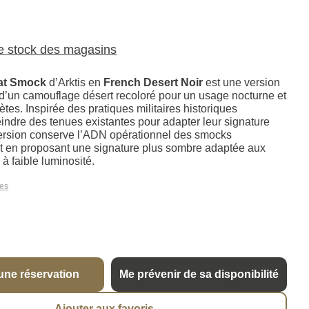
le stock des magasins
at Smock
d’Arktis en
French Desert Noir
est une version
d’un camouflage désert recoloré pour un usage nocturne et
ètes. Inspirée des pratiques militaires historiques
eindre des tenues existantes pour adapter leur signature
 version conserve l’ADN opérationnel des smocks
ut en proposant une signature plus sombre adaptée aux
à faible luminosité.
les
une réservation
Me prévenir de sa disponibilité
Ajouter aux favoris