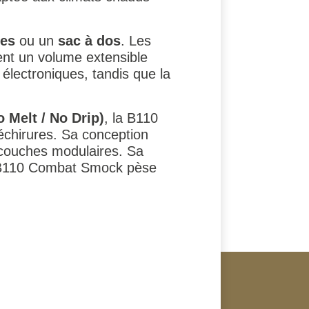
ues
ou un
sac à dos
. Les
ent un volume extensible
 électroniques, tandis que la
 Melt / No Drip)
, la B110
déchirures. Sa conception
e couches modulaires. Sa
La B110 Combat Smock pèse