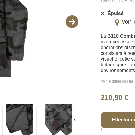
ARK.B110.FDN
Épuisé
Voir 
La
B110 Comb
overdyed issue 
opérations discr
consistant à ret
visuelle, cette
britanniques to
environnements 
Voir le guide des tail
210,90 €
Effectuer 