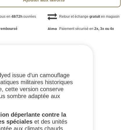
vous en
48/72h
ouvrées
Retour et échange
gratuit
en magasin
remboursé
Paiement sécurisé en
2x, 3x ou 4x
dyed issue d’un camouflage
tiques militaires historiques
e, cette version conserve
plus sombre adaptée aux
ion déperlante contre la
es spéciales
et des unités
daptée aux climats chauds