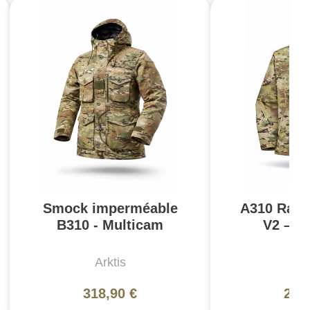
Smock imperméable
A310 Rain
B310 - Multicam
V2 – M
Arktis
Ar
318,90 €
210