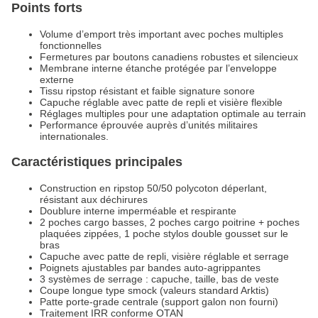
Points forts
Volume d’emport très important avec poches multiples
fonctionnelles
Fermetures par boutons canadiens robustes et silencieux
Membrane interne étanche protégée par l’enveloppe
externe
Tissu ripstop résistant et faible signature sonore
Capuche réglable avec patte de repli et visière flexible
Réglages multiples pour une adaptation optimale au terrain
Performance éprouvée auprès d’unités militaires
internationales.
Caractéristiques principales
Construction en ripstop 50/50 polycoton déperlant,
résistant aux déchirures
Doublure interne imperméable et respirante
2 poches cargo basses, 2 poches cargo poitrine + poches
plaquées zippées, 1 poche stylos double gousset sur le
bras
Capuche avec patte de repli, visière réglable et serrage
Poignets ajustables par bandes auto-agrippantes
3 systèmes de serrage : capuche, taille, bas de veste
Coupe longue type smock (valeurs standard Arktis)
Patte porte-grade centrale (support galon non fourni)
Traitement IRR conforme OTAN