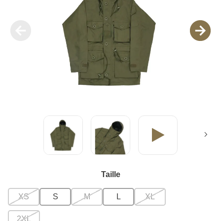
Taille
XS
S
M
L
XL
2XL