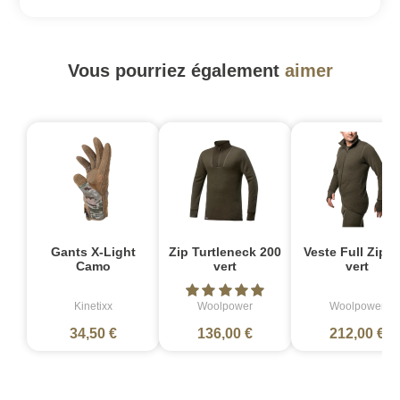
Vous pourriez également
aimer
Gants X-Light
Zip Turtleneck 200
Veste Full Zip 4
Camo
vert
vert
Kinetixx
Woolpower
Woolpower
34,50 €
136,00 €
212,00 €