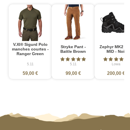
V.XI® Sigurd Polo
Stryke Pant -
Zephyr MK2 G
manches courtes -
Battle Brown
MID - Noir
Ranger Green
5.11
5.11
Lowa
59,00 €
99,00 €
200,00 €