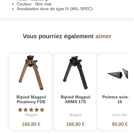
Couleur : Noir mat
Anodisation dure de type III (MIL-SPEC)
Vous pourriez également
aimer
Bipied Magpul
Bipied Magpul
Pointes acier L
Picatinny FDE
ARMS 17S
10
Magpul
Magpul
Accu-Tac
166,80 €
166,80 €
90,00 €