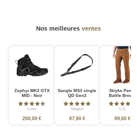
Nos meilleures
ventes
Zephyr MK2 GTX
Sangle MS3 single
Stryke Pant -
MID - Noir
QD Gen2
Battle Brown
Lowa
Magpul
5.11
200,00 €
87,90 €
99,00 €