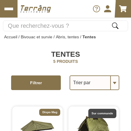
Accueil
/
Bivouac et survie
/
Abris, tentes
/
Tentes
TENTES
5 PRODUITS
Trier par
Filtrer
Dispo Mag
Sur commande