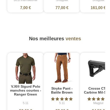
BCB International
Snugpak
Snugpak
7,00 €
77,00 €
161,00 €
Nos meilleures
ventes
V.XI® Sigurd Polo
Stryke Pant -
Crosse CTR
manches courtes -
Battle Brown
Carbine Mil-Sp
Ranger Green
5.11
5.11
Magpul