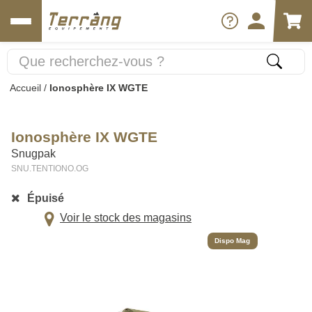
Accueil
/
Ionosphère IX WGTE
Ionosphère IX WGTE
Snugpak
SNU.TENTIONO.OG
Épuisé
Voir le stock des magasins
Dispo Mag