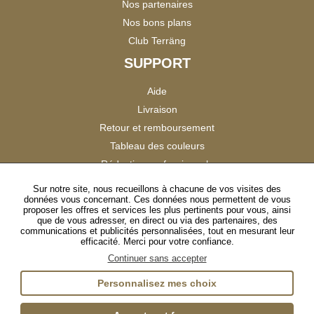
Nos partenaires
Nos bons plans
Club Terräng
SUPPORT
Aide
Livraison
Retour et remboursement
Tableau des couleurs
Réduction professionnels
Catalogues
Sur notre site, nous recueillons à chacune de vos visites des
données vous concernant. Ces données nous permettent de vous
Satisfaction Clients
proposer les offres et services les plus pertinents pour vous, ainsi
que de vous adresser, en direct ou via des partenaires, des
communications et publicités personnalisées, tout en mesurant leur
SUIVEZ-NOUS
efficacité. Merci pour votre confiance.
Continuer sans accepter
Personnalisez mes choix
Instagram
TikTok
Facebook
YouTube
LinkedIn