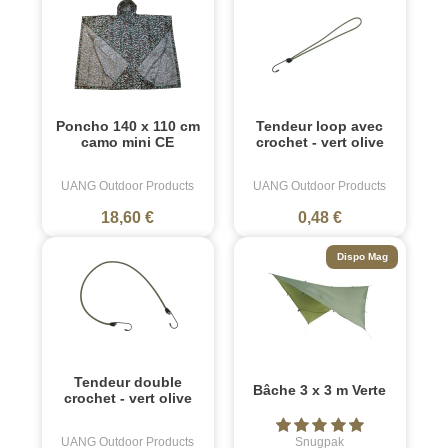
Poncho 140 x 110 cm
Tendeur loop avec
camo mini CE
crochet - vert olive
UANG Outdoor Products
UANG Outdoor Products
18,60 €
0,48 €
Dispo Mag
Tendeur double
Bâche 3 x 3 m Verte
crochet - vert olive
UANG Outdoor Products
Snugpak