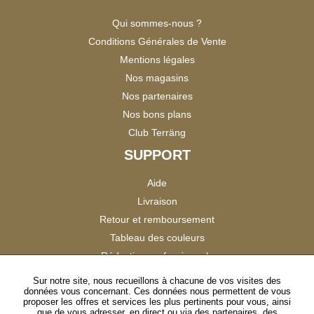
Qui sommes-nous ?
Conditions Générales de Vente
Mentions légales
Nos magasins
Nos partenaires
Nos bons plans
Club Terräng
SUPPORT
Aide
Livraison
Retour et remboursement
Tableau des couleurs
Réduction professionnels
Catalogues
Sur notre site, nous recueillons à chacune de vos visites des
données vous concernant. Ces données nous permettent de vous
Satisfaction Clients
proposer les offres et services les plus pertinents pour vous, ainsi
que de vous adresser, en direct ou via des partenaires, des