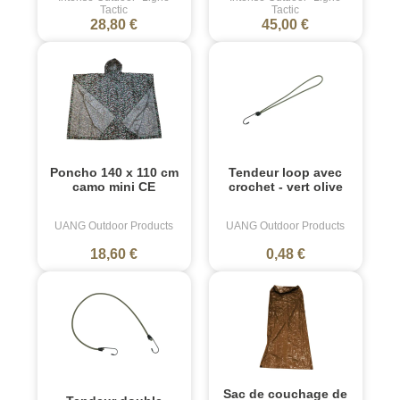
Tactic
Tactic
28,80 €
45,00 €
Poncho 140 x 110 cm
Tendeur loop avec
camo mini CE
crochet - vert olive
UANG Outdoor Products
UANG Outdoor Products
18,60 €
0,48 €
Sac de couchage de