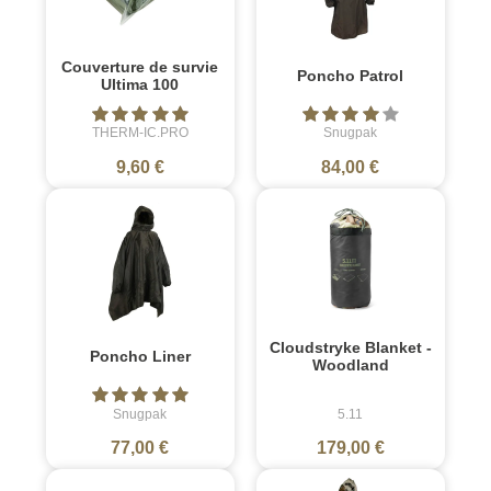
Couverture de survie
Poncho Patrol
Ultima 100
THERM-IC.PRO
Snugpak
9,60 €
84,00 €
Cloudstryke Blanket -
Poncho Liner
Woodland
Snugpak
5.11
77,00 €
179,00 €