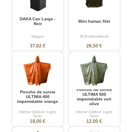
DAKA Can Large -
Mini hamac filet
Noir
Magpul
BCB International
37,62 €
26,50 €
Poncho de survie
Poncho de survie
ULTIMA 500
ULTIMA 400
imperméable vert
imperméable orange
olive
Intense Outdoor -Ligne
Intense Outdoor -Ligne
Tactic
Tactic
18,00 €
12,00 €