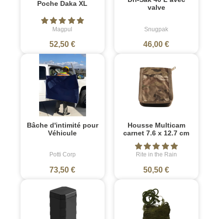
Poche Daka XL
valve
Magpul
Snugpak
52,50 €
46,00 €
Bâche d'intimité pour
Housse Multicam
Véhicule
carnet 7.6 x 12.7 cm
Potti Corp
Rite in the Rain
73,50 €
50,50 €