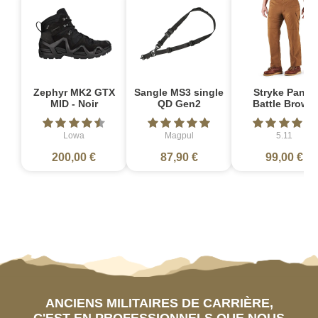
Zephyr MK2 GTX
Sangle MS3 single
Stryke Pant -
MID - Noir
QD Gen2
Battle Brown
Lowa
Magpul
5.11
200,00 €
87,90 €
99,00 €
ANCIENS MILITAIRES DE CARRIÈRE,