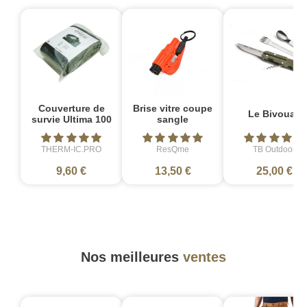
Couverture de
Brise vitre coupe
Le Bivouac
survie Ultima 100
sangle
THERM-IC.PRO
ResQme
TB Outdoor
9,60 €
13,50 €
25,00 €
Nos meilleures
ventes