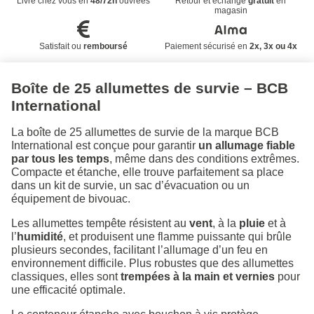
Livré chez vous en
48/72h
ouvrées
Retour et échange
gratuit
en
magasin
Satisfait ou
remboursé
Paiement sécurisé en
2x, 3x ou 4x
Boîte de 25 allumettes de survie – BCB
International
La boîte de 25 allumettes de survie de la marque BCB
International est conçue pour garantir
un allumage fiable
par tous les temps
, même dans des conditions extrêmes.
Compacte et étanche, elle trouve parfaitement sa place
dans un kit de survie, un sac d’évacuation ou un
équipement de bivouac.
Les allumettes tempête résistent au
vent
, à la
pluie
et à
l’
humidité
, et produisent une flamme puissante qui brûle
plusieurs secondes, facilitant l’allumage d’un feu en
environnement difficile. Plus robustes que des allumettes
classiques, elles sont
trempées à la main et vernies
pour
une efficacité optimale.