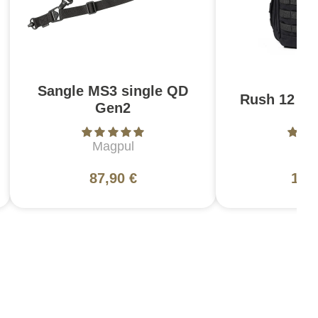
Sangle MS3 single QD
Rush 12 2.0
Gen2
Magpul
5
87,90 €
130