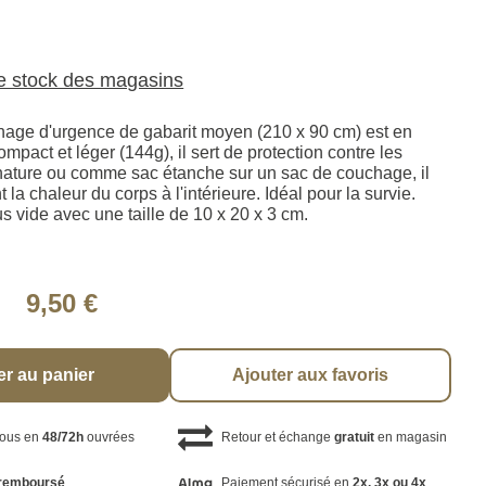
le stock des magasins
age d'urgence de gabarit moyen (210 x 90 cm) est en
mpact et léger (144g), il sert de protection contre les
nature ou comme sac étanche sur un sac de couchage, il
la chaleur du corps à l'intérieure. Idéal pour la survie.
 vide avec une taille de 10 x 20 x 3 cm.
9,50 €
er au panier
Ajouter aux favoris
vous en
48/72h
ouvrées
Retour et échange
gratuit
en magasin
remboursé
Paiement sécurisé en
2x, 3x ou 4x