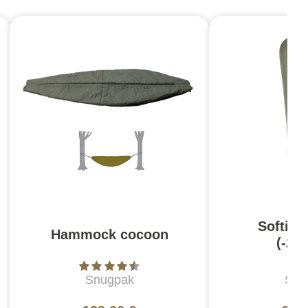
Softie 
Hammock cocoon
(-20°
Snugpak
Snu