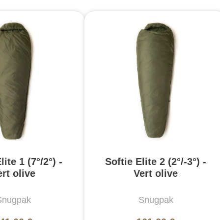
lite 1 (7°/2°) -
Softie Elite 2 (2°/-3°) -
rt olive
Vert olive
Snugpak
Snugpak