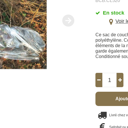
BCB.CL520
En stock
Voir 
Ce sac de couch
polyéthylène. Co
éléments de la 
garde également 
Conditionné sous
Ajout
Livré chez 
Satisfait ou