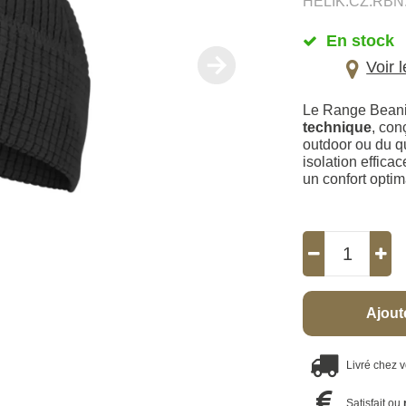
HELIK.CZ.RBN
En stock
Voir 
Le Range Beani
technique
, con
outdoor ou du qu
isolation efficac
un confort optim
Ajout
Livré chez 
Satisfait ou