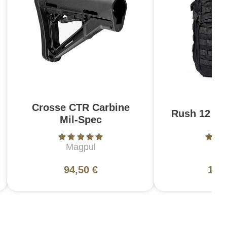
Crosse CTR Carbine
Rush 12 2.0
Mil-Spec
Magpul
5
94,50 €
130