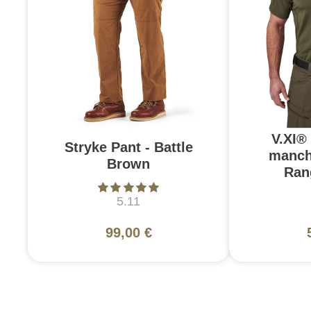
V.XI®
Stryke Pant - Battle
manch
Brown
Ran
5.11
99,00 €