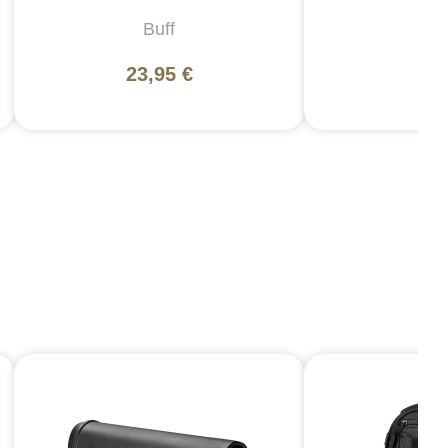
Buff
5
23,95 €
17,
5,