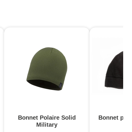
Bonnet Polaire Solid
Bonnet pola
Military
N