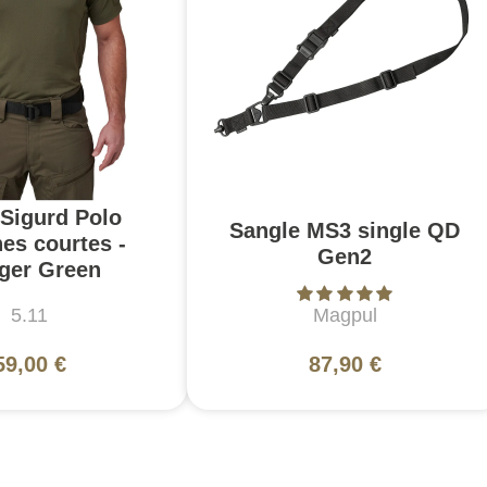
 Sigurd Polo
Sangle MS3 single QD
es courtes -
Gen2
ger Green
5.11
Magpul
59,00 €
87,90 €