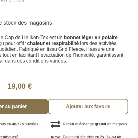
.FG.01.B04
le stock des magasins
e Cap de Helikon-Tex est un
bonnet léger en polaire
çu pour offrir
chaleur et respirabilité
lors des activités
otidien. Fabriqué en tissu Grid Fleece, il assure une
e tout en facilitant l’évacuation de l’humidité, garantissant
al dans des conditions variées.
19,00 €
er au panier
Ajouter aux favoris
vous en
48/72h
ouvrées
Retour et échange
gratuit
en magasin
remboursé
Paiement sécurisé en
2x, 3x ou 4x