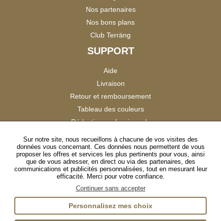
Nos partenaires
Nos bons plans
Club Terräng
SUPPORT
Aide
Livraison
Retour et remboursement
Tableau des couleurs
Réduction professionnels
Catalogues
Sur notre site, nous recueillons à chacune de vos visites des
données vous concernant. Ces données nous permettent de vous
Satisfaction Clients
proposer les offres et services les plus pertinents pour vous, ainsi
que de vous adresser, en direct ou via des partenaires, des
communications et publicités personnalisées, tout en mesurant leur
SUIVEZ-NOUS
efficacité. Merci pour votre confiance.
Continuer sans accepter
Personnalisez mes choix
Instagram
TikTok
Facebook
YouTube
LinkedIn