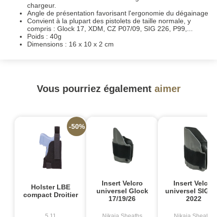
chargeur.
Angle de présentation favorisant l'ergonomie du dégainage
Convient à la plupart des pistolets de taille normale, y
compris : Glock 17, XDM, CZ P07/09, SIG 226, P99,...
Poids : 40g
Dimensions : 16 x 10 x 2 cm
Vous pourriez également
aimer
-50%
Insert Velcro
Insert Velcro
Holster LBE
universel Glock
universel SIG P
compact Droitier
17/19/26
2022
5.11
Nikaia Sheaths
Nikaia Sheaths