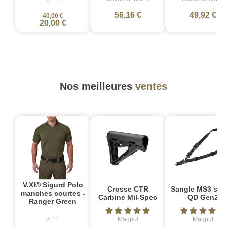
56,16 €
49,92 €
40,00 €
20,00 €
Nos meilleures
ventes
V.XI® Sigurd Polo
Crosse CTR
Sangle MS3 sin
manches courtes -
Carbine Mil-Spec
QD Gen2
Ranger Green
5.11
Magpul
Magpul