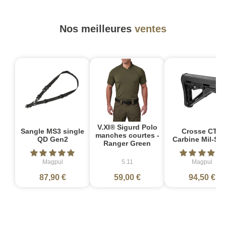
Nos meilleures
ventes
V.XI® Sigurd Polo
Sangle MS3 single
Crosse CTR
manches courtes -
QD Gen2
Carbine Mil-Sp
Ranger Green
Magpul
5.11
Magpul
87,90 €
59,00 €
94,50 €