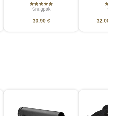
Snugpak
Snu
30,90 €
32,00 €