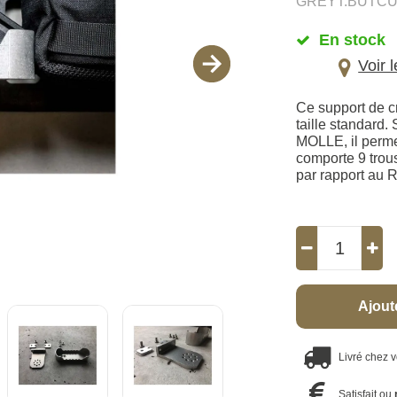
GREYT.BUTCU
En stock
Voir 
Ce support de c
taille standard.
MOLLE, il permet
comporte 9 trou
par rapport a
Ajout
Livré chez 
Satisfait ou