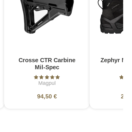
Crosse CTR Carbine
Zephyr MK
Mil-Spec
N
Magpul
L
94,50 €
200