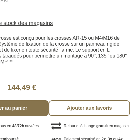
PKIT
le stock des magasins
rosse est conçu pour les crosses AR-15 ou M4/M16 de
 Système de fixation de la crosse sur un panneau rigide
 de fixer en toute sécurité l'arme. Le support en L
s taraudés pour permettre un montage à 90°, 135° ou 180°
u RMP™
144,49 €
er au panier
Ajouter aux favoris
vous en
48/72h
ouvrées
Retour et échange
gratuit
en magasin
remboursé
Paiement sécurisé en
2x, 3x ou 4x