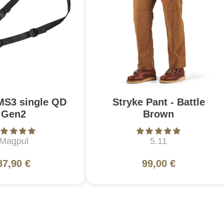
MS3 single QD
Stryke Pant - Battle
Gen2
Brown
Magpul
5.11
87,90 €
99,00 €