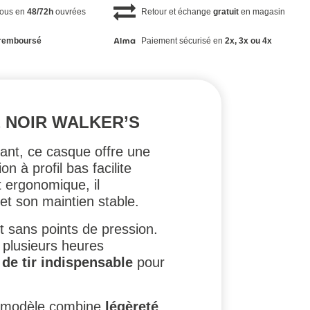
vous en
48/72h
ouvrées
Retour et échange
gratuit
en magasin
remboursé
Paiement sécurisé en
2x, 3x ou 4x
E NOIR WALKER’S
ant, ce casque offre une
n à profil bas facilite
t ergonomique, il
et son maintien stable.
t sans points de pression.
plusieurs heures
de tir indispensable
pour
Ce modèle combine
légèreté
,