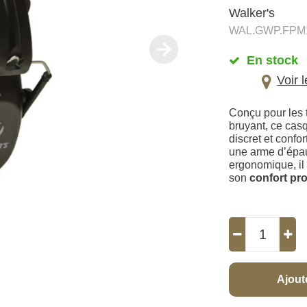
Walker's
WAL.GWP.FPM
En stock
Voir 
Conçu pour les 
bruyant, ce cas
discret et confor
une arme d’épaul
ergonomique, il
son
confort pr
Ajout