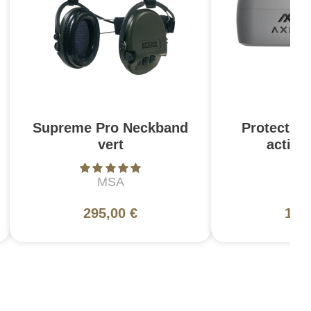
Supreme Pro Neckband
Protection
vert
activ
MSA
A
295,00 €
199