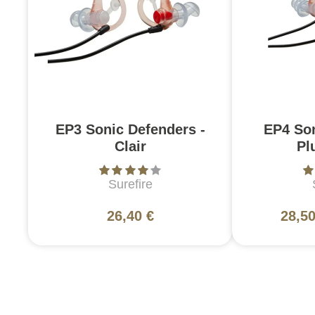
EP3 Sonic Defenders -
EP4 So
Clair
Pl
Surefire
26,40 €
28,50