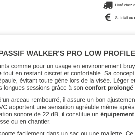
Livré chez 
Satisfait ou
 PASSIF WALKER'S PRO LOW PROFIL
eants comme pour un usage en environnement bruy
e
tout en restant discret et confortable. Sa conceptio
’épaule, évitant toute gêne lors de la visée. Léger e
s longues sessions grâce à son
confort prolongé
d’un arceau rembourré, il assure un bon ajustemen
PVC apportent une sensation agréable même après 
uation sonore de 22 dB, il constitue un
équipement 
asse ou en chantier.
ansporte facilement dans un sac ou une mallette. 