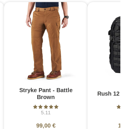
Stryke Pant - Battle
Rush 12 2.0
Brown
5.11
5
99,00 €
130