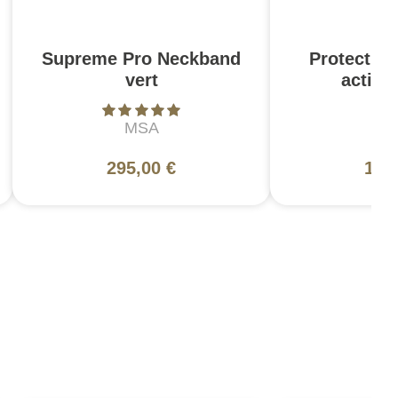
Supreme Pro Neckband
Protection
vert
activ
MSA
A
295,00 €
199