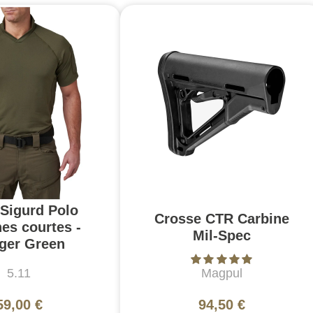
 Sigurd Polo
Crosse CTR Carbine
es courtes -
Mil-Spec
ger Green
5.11
Magpul
59,00 €
94,50 €