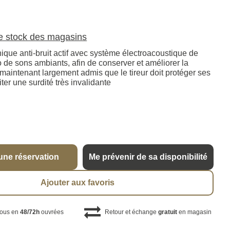
le stock des magasins
ique anti-bruit actif avec système électroacoustique de
éo de sons ambiants, afin de conserver et améliorer la
est maintenant largement admis que le tireur doit protéger ses
iter une surdité très invalidante
une réservation
Me prévenir de sa disponibilité
Ajouter aux favoris
vous en
48/72h
ouvrées
Retour et échange
gratuit
en magasin