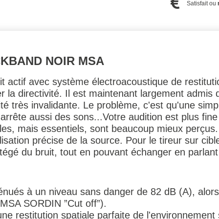
Satisfait ou
CKBAND NOIR MSA
it actif avec système électroacoustique de restitut
r la directivité. Il est maintenant largement admis q
ité très invalidante. Le problème, c'est qu'une simpl
rrête aussi des sons...Votre audition est plus fin
les, mais essentiels, sont beaucoup mieux perçus. 
isation précise de la source. Pour le tireur sur cibl
rotégé du bruit, tout en pouvant échanger en parlant
énués à un niveau sans danger de 82 dB (A), alors 
e MSA SORDIN ”Cut off”).
une restitution spatiale parfaite de l'environnement