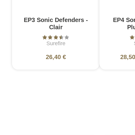
EP3 Sonic Defenders -
EP4 So
Clair
Pl
Surefire
26,40 €
28,50