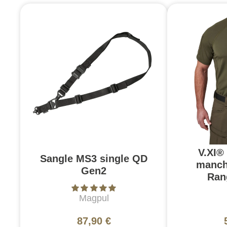
V.XI®
Sangle MS3 single QD
manch
Gen2
Ran
Magpul
87,90 €