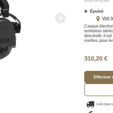
MSA.SPN.BK
Épuisé
Voir 
Casque électron
restitution stér
directivité. Il 
oreilles, pour év
310,20 €
Effectuer 
Livré chez 