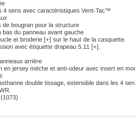
ée
es 4 sens avec caractéristiques Vent-Tac™
aux
de bougran pour la structure
n bas du panneau avant gauche
le et broderie [+] sur le haut de la casquette.
sion avec étiquette drapeau 5.11 [+].
panneaux arrière
n en jersey mèche et anti-odeur avec insert en m
s
asthanne double tissage, extensible dans les 4 se
DWR.
 (1073)