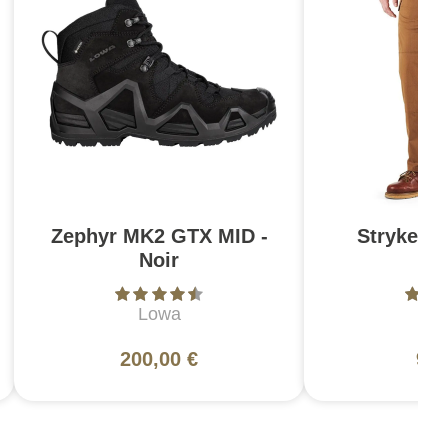
Zephyr MK2 GTX MID -
Stryke Pa
Noir
Br
Lowa
5
200,00 €
99,