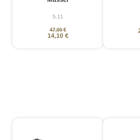
5.11
47,00 €
14,10 €