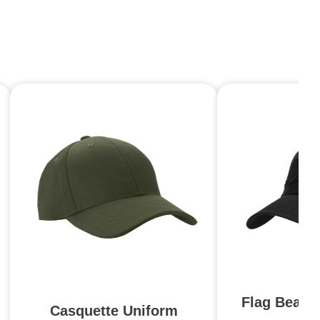
Flag Bearer
Casquette Uniform
n