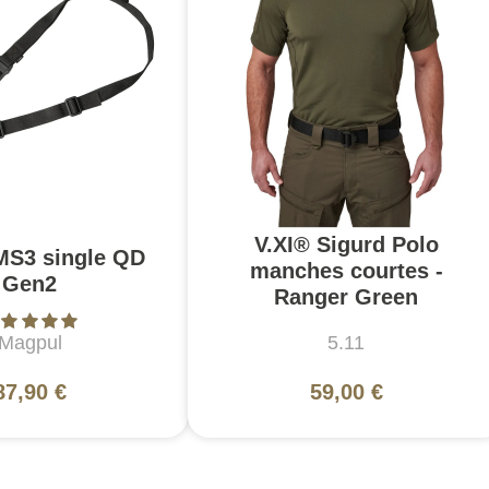
V.XI® Sigurd Polo
MS3 single QD
manches courtes -
Gen2
Ranger Green
Magpul
5.11
87,90 €
59,00 €