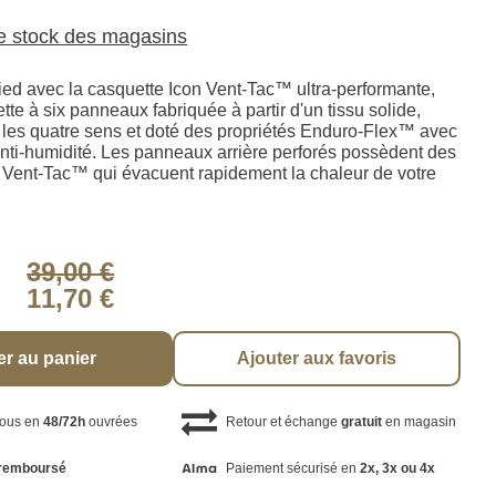
le stock des magasins
ied avec la casquette Icon Vent-Tac™ ultra-performante,
tte à six panneaux fabriquée à partir d'un tissu solide,
 les quatre sens et doté des propriétés Enduro-Flex™ avec
nti-humidité. Les panneaux arrière perforés possèdent des
s Vent-Tac™ qui évacuent rapidement la chaleur de votre
39,00 €
11,70 €
er au panier
Ajouter aux favoris
vous en
48/72h
ouvrées
Retour et échange
gratuit
en magasin
remboursé
Paiement sécurisé en
2x, 3x ou 4x