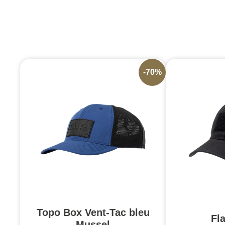
-70%
Topo Box Vent-Tac bleu
Fl
Mussel