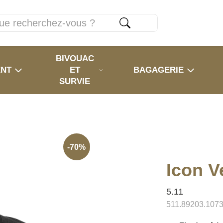
BIVOUAC
ENT
ET
BAGAGERIE
SURVIE
-70%
Icon V
5.11
511.89203.107