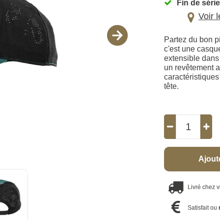
Fin de série
Voir 
Partez du bon p
c'est une casque
extensible dans
un revêtement a
caractéristique
tête.
Ajout
Livré chez 
Satisfait ou