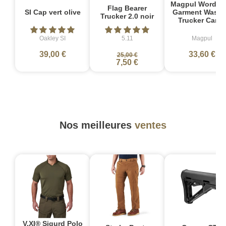
Magpul Wordma
Flag Bearer
SI Cap vert olive
Garment Wash
Trucker 2.0 noir
Trucker Camo
Oakley SI
5.11
Magpul
39,00 €
33,60 €
25,00 €
7,50 €
Nos meilleures
ventes
V.XI® Sigurd Polo