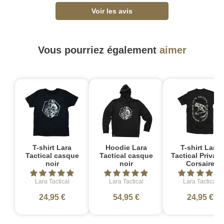
Voir les avis
Vous pourriez également
aimer
T-shirt Lara
Hoodie Lara
T-shirt Lara
Tactical casque
Tactical casque
Tactical Private
noir
noir
Corsaire
Lara Tactical
Lara Tactical
Lara Tactical
24,95 €
54,95 €
24,95 €