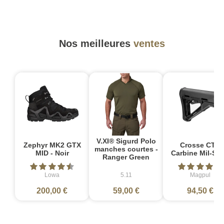
Nos meilleures
ventes
V.XI® Sigurd Polo
Zephyr MK2 GTX
Crosse CTR
manches courtes -
MID - Noir
Carbine Mil-Sp
Ranger Green
Lowa
5.11
Magpul
200,00 €
59,00 €
94,50 €