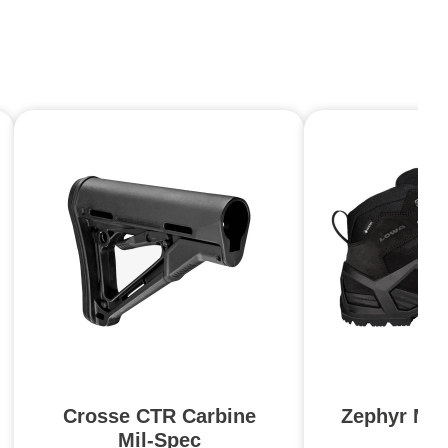
Crosse CTR Carbine
Zephyr MK
Mil-Spec
N