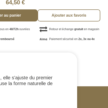
64,50 €
er au panier
Ajouter aux favoris
vous en
48/72h
ouvrées
Retour et échange
gratuit
en magasin
remboursé
Paiement sécurisé en
2x, 3x ou 4x
elle s'ajuste du premier
use la forme naturelle de