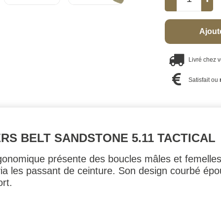
Ajout
Livré chez 
Satisfait ou
RS BELT SANDSTONE 5.11 TACTICAL
onomique présente des boucles mâles et femelles, 
via les passant de ceinture. Son design courbé épo
ort.