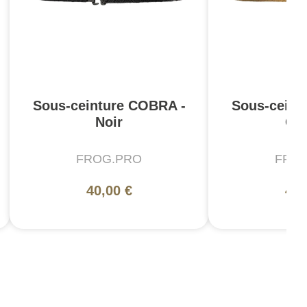
Sous-ceinture COBRA -
Sous-ceint
Noir
Co
FROG.PRO
FRO
40,00 €
40,