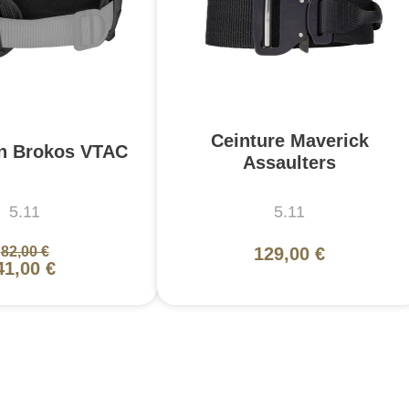
Ceinture Maverick
on Brokos VTAC
Assaulters
5.11
5.11
82,00 €
129,00 €
41,00 €