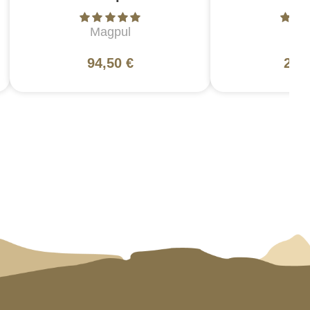
Magpul
L
94,50 €
200