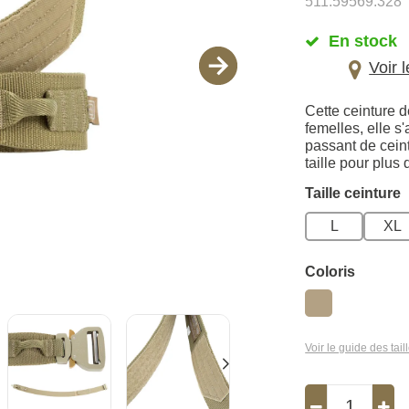
511.59569.328
En stock
Voir 
Cette ceinture 
femelles, elle s
passant de cein
taille pour plus 
Taille ceinture
L
XL
Coloris
Voir le guide des tail