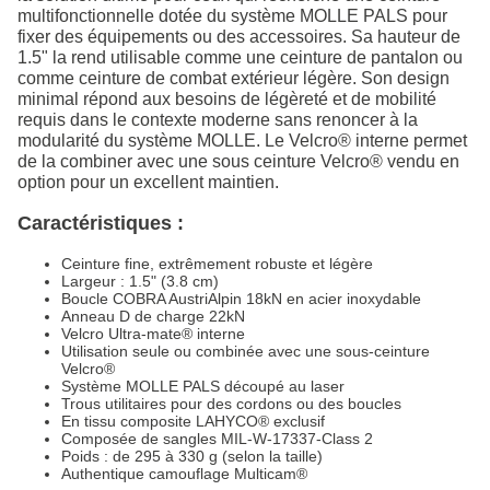
multifonctionnelle dotée du système MOLLE PALS pour
fixer des équipements ou des accessoires. Sa hauteur de
1.5" la rend utilisable comme une ceinture de pantalon ou
comme ceinture de combat extérieur légère. Son design
minimal répond aux besoins de légèreté et de mobilité
requis dans le contexte moderne sans renoncer à la
modularité du système MOLLE. Le Velcro® interne permet
de la combiner avec une sous ceinture Velcro® vendu en
option pour un excellent maintien.
Caractéristiques :
Ceinture fine, extrêmement robuste et légère
Largeur : 1.5" (3.8 cm)
Boucle COBRA AustriAlpin 18kN en acier inoxydable
Anneau D de charge 22kN
Velcro Ultra-mate® interne
Utilisation seule ou combinée avec une sous-ceinture
Velcro®
Système MOLLE PALS découpé au laser
Trous utilitaires pour des cordons ou des boucles
En tissu composite LAHYCO® exclusif
Composée de sangles MIL-W-17337-Class 2
Poids : de 295 à 330 g (selon la taille)
Authentique camouflage Multicam®