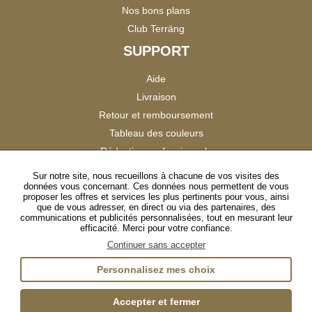
Nos bons plans
Club Terräng
SUPPORT
Aide
Livraison
Retour et remboursement
Tableau des couleurs
Réduction professionnels
Catalogues
Sur notre site, nous recueillons à chacune de vos visites des
données vous concernant. Ces données nous permettent de vous
Satisfaction Clients
proposer les offres et services les plus pertinents pour vous, ainsi
que de vous adresser, en direct ou via des partenaires, des
communications et publicités personnalisées, tout en mesurant leur
SUIVEZ-NOUS
efficacité. Merci pour votre confiance.
Continuer sans accepter
Personnalisez mes choix
Instagram
TikTok
Facebook
YouTube
LinkedIn
Accepter et fermer
Gestion des cookies