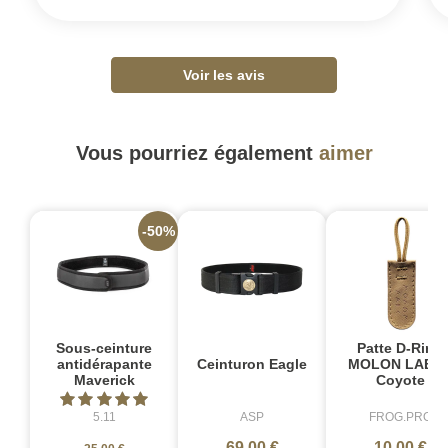
Voir les avis
Vous pourriez également
aimer
-50%
Sous-ceinture
Patte D-Ring
antidérapante
Ceinturon Eagle
MOLON LABE 
Maverick
Coyote
5.11
ASP
FROG.PRO
69,00 €
10,00 €