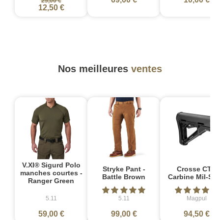
25,00 €
12,50 €
Nos meilleures
ventes
V.XI® Sigurd Polo
Stryke Pant -
Crosse CTR
manches courtes -
Battle Brown
Carbine Mil-Sp
Ranger Green
5.11
5.11
Magpul
59,00 €
99,00 €
94,50 €